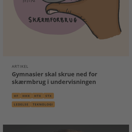
ARTIKEL
Gymnasier skal skrue ned for
skærmbrug i undervisningen
HF
HHX
HTX
STX
LEDELSE
TEKNOLOGI