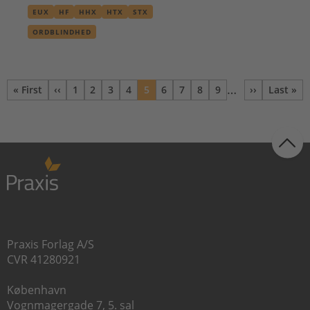
EUX
HF
HHX
HTX
STX
ORDBLINDHED
…
« First
‹‹
1
2
3
4
5
6
7
8
9
››
Last »
Første side
Forrige
Side
Side
Side
Side
Nuværende
Side
Side
Side
Side
Næste
Sidst
side
side
side
Praxis Forlag A/S
CVR 41280921
København
Vognmagergade 7, 5. sal