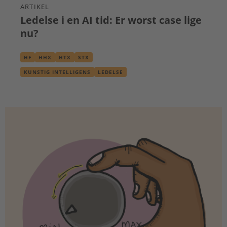
ARTIKEL
Ledelse i en AI tid: Er worst case lige
nu?
HF
HHX
HTX
STX
KUNSTIG INTELLIGENS
LEDELSE