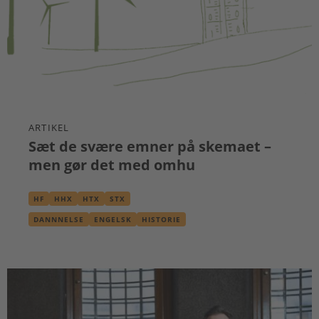
ARTIKEL
Sæt de svære emner på skemaet –
men gør det med omhu
HF
HHX
HTX
STX
DANNNELSE
ENGELSK
HISTORIE
KLIMA OG BÆREDYGTIGHED
KRIG
TEKNOLOGI