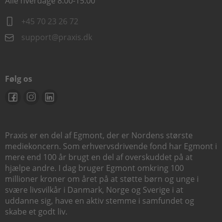
Alle hverdage 8.00-15.00
+45 70 23 26 72
support@praxis.dk
Følg os
Praxis er en del af Egmont, der er Nordens største
mediekoncern. Som erhvervsdrivende fond har Egmont i
mere end 100 år brugt en del af overskuddet på at
hjælpe andre. I dag bruger Egmont omkring 100
millioner kroner om året på at støtte børn og unge i
svære livsvilkår i Danmark, Norge og Sverige i at
uddanne sig, have en aktiv stemme i samfundet og
skabe et godt liv.