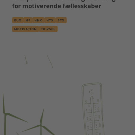
for motiverende fællesskaber
EUX
HF
HHX
HTX
STX
MOTIVATION
TRIVSEL