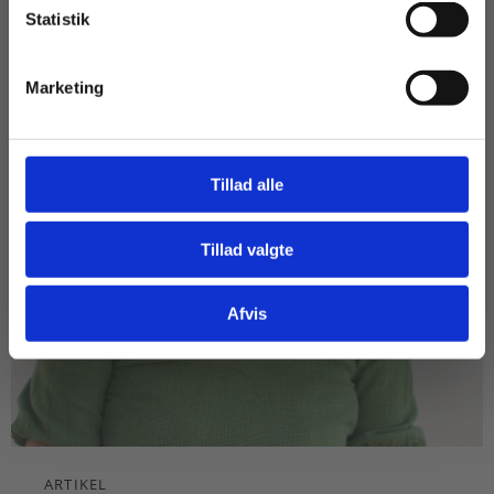
Statistik
Tilgå dine onlinematerialer
Marketing
Tillad alle
Tillad valgte
Gå til praxisOnline
Afvis
ARTIKEL