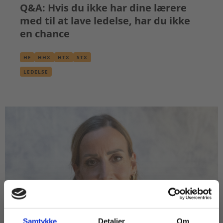
Q&A: Hvis du ikke har dine lærere
med til at lave ledelse, har du ikke
en chance
HF
HHX
HTX
STX
LEDELSE
Samtykke
Detaljer
Om