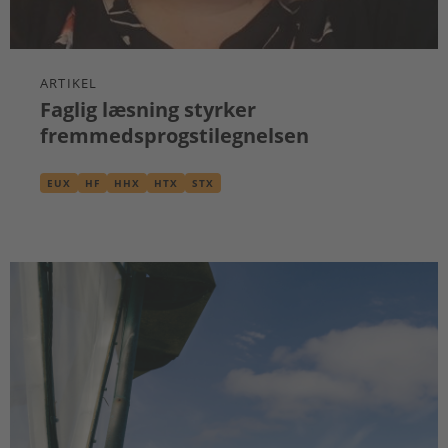
ARTIKEL
Faglig læsning styrker
fremmedsprogstilegnelsen
EUX
HF
HHX
HTX
STX