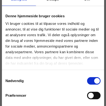
Køb læremidler og find masterclasses mm.
Denne hjemmeside bruger cookies
Fortsæt som:
Vi bruger cookies til at tilpasse vores indhold og
annoncer, til at vise dig funktioner til sociale medier og til
at analysere vores trafik. Vi deler også oplysninger om
din brug af vores hjemmeside med vores partnere inden
For privatkunder og
For institutioner og
for sociale medier, annonceringspartnere og
analysepartnere. Vores partnere kan kombinere disse
studerende. Du får
virksomheder. Du
ARTIKEL
data med andre oplysninger, du har givet dem, eller som
Elevernes faglige trivsel trænger til
vist priser inkl.
får vist priser ekskl.
de har indsamlet fra din brug af deres tjenester.
et gevaldigt løft
moms.
moms.
Samtykkevalg
Privat
Institution
HF
HHX
HTX
STX
Nødvendig
LEDELSE
TRIVSEL
Præferencer