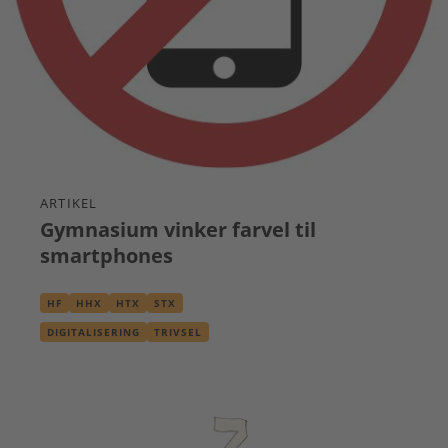
ARTIKEL
Gymnasium vinker farvel til
smartphones
HF
HHX
HTX
STX
DIGITALISERING
TRIVSEL