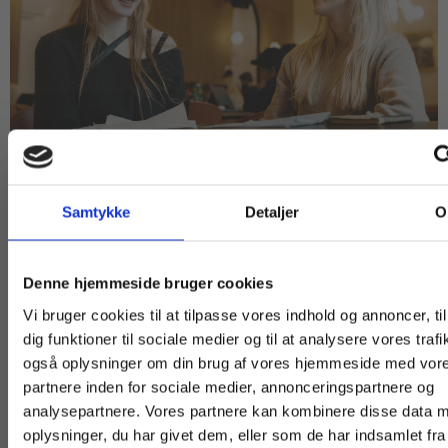
Coco Alvida Baunø Partov og Mayhilde Karla Thierry Alken, gymnasieeleve
Der er fjernet et skjold
Samtykke
Detaljer
O
Ifølge Coco Alvida Baunø Partov og Mathilde Karla
Thierry Alken har det været svært for mange af
Køb læremidler og find masterclasses mm.
Denne hjemmeside bruger cookies
deres klassekammerater at lægge smartphonen
Fortsæt som:
Vi bruger cookies til at tilpasse vores indhold og annoncer, til
fra sig. Og i elevrådet, som de begge sidder i, har
dig funktioner til sociale medier og til at analysere vores trafi
flere argumenteret for, at det er en rettighed, man
også oplysninger om din brug af vores hjemmeside med vor
har, at man altid kan kontaktes digitalt – også i
partnere inden for sociale medier, annonceringspartnere og
For privatkunder og
For institutioner o
analysepartnere. Vores partnere kan kombinere disse data 
timerne.
studerende. Du får
virksomheder. D
oplysninger, du har givet dem, eller som de har indsamlet fra