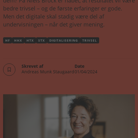
dem? På Niels Brock er håbet, at resultatet vil være
bedre trivsel – og de første erfaringer er gode.
Men det digitale skal stadig være del af
undervisningen – når det giver mening.
HF
HHX
HTX
STX
DIGITALISERING
TRIVSEL
Skrevet af
Date
Andreas Munk Staugaard
01/04/2024