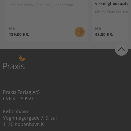
virkelighedsopfat
Lars Due Arnov
Anne Boie Johannesson
Mischa Sloth Carlsen
Fra
Fra
139,00 KR.
45,00 KR.
Praxis Forlag A/S
CVR 41280921
København
Vognmagergade 7, 5. sal
1120 København K