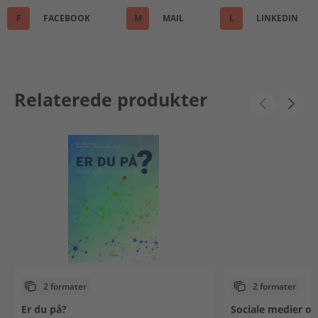
F
FACEBOOK
M
MAIL
L
LINKEDIN
Relaterede produkter
2 formater
2 formater
Er du på?
Sociale medier og