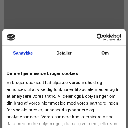
Samtykke
Detaljer
Om
Køb læremidler og find masterclasses mm.
Denne hjemmeside bruger cookies
Fortsæt som:
Vi bruger cookies til at tilpasse vores indhold og
annoncer, til at vise dig funktioner til sociale medier og til
at analysere vores trafik. Vi deler også oplysninger om
Returvarer og
din brug af vores hjemmeside med vores partnere inden
reklamationer
For privatkunder og
For institutioner og
for sociale medier, annonceringspartnere og
analysepartnere. Vores partnere kan kombinere disse
studerende. Du får
virksomheder. Du
data med andre oplysninger, du har givet dem, eller som
vist priser inkl.
får vist priser ekskl.