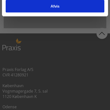
Afvis
Praxis Forlag A/S
CVR 41280921
København
Vognmagergade 7, 5. sal
1120 København K
Odense