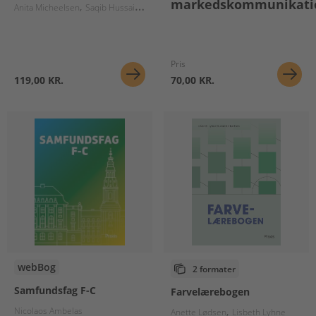
markedskommunikati
Anita Micheelsen
Saqib Hussain
Jess Christiansen
Pris
119,00 KR.
70,00 KR.
webBog
2 formater
Samfundsfag F-C
Farvelærebogen
Nicolaos Ambelas
Anette Lødsen
Lisbeth Lyhne