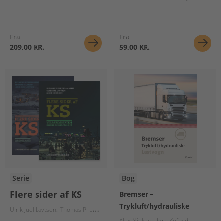
Fra
Fra
209,00 KR.
59,00 KR.
Serie
Bog
Flere sider af KS
Bremser –
Trykluft/hydrauliske
Ulrik Juel Lavtsen
Thomas P. Larsen
Suzanne Gudbjerg-Hansen
Jakob Søren
Alex Nielsen
Jørn Kofoed