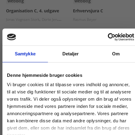
webBog
webBog
Organisation C, 4. udgave
Erhvervsjura C
Jonas Vognsen Stork
Dorte Jensen
Balalli Dégas
Rasmus Beyer
Fra
125,00 KR.
205,00 KR.
Samtykke
Detaljer
Om
Køb læremidler og find masterclasses mm.
Denne hjemmeside bruger cookies
Fortsæt som:
Vi bruger cookies til at tilpasse vores indhold og annoncer,
til at vise dig funktioner til sociale medier og til at analysere
vores trafik. Vi deler også oplysninger om din brug af vores
hjemmeside med vores partnere inden for sociale medier,
For privatkunder og
For institutioner og
annonceringspartnere og analysepartnere. Vores partnere
kan kombinere disse data med andre oplysninger, du har
studerende. Du får
virksomheder. Du
givet dem, eller som de har indsamlet fra din brug af deres
webBog
vist priser inkl.
får vist priser ekskl.
2 formater