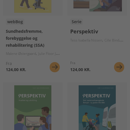
webBog
Serie
Perspektiv
Sundhedsfremme,
forebyggelse og
Tess Isabella Nissen
Cille Bindslev Rosentoft
rehabilitering (SSA)
Malene Østergaard
Julie Floor Johannesen
Lone Andersen
Ea Strandby Lund
Fra
Fra
124,00 KR.
124,00 KR.