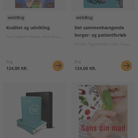
webBog
webBog
Kvalitet og udvikling
Det sammenhængende
borger- og patientforløb
Tess Isabella Nissen
Anita Arslan
Mette Dyrholm Hundsholdt
Carsten Fog Hansen
Lene Svanekjær
Fra
Fra
124,00 KR.
124,00 KR.