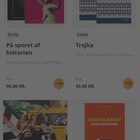
Serie
Serie
På sporet af
Trojka
historien
Niels Vestergaard Olsen
Erik Staunstrup
Kristian Jepsen Steg
Hans Wagner
Birgitte Herløv
Lars Christiansen
Nikola
Fra
Fra
95,00 KR.
39,00 KR.