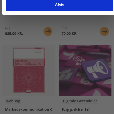
Fagpakke til
Afvis
psykologi
Bent Dahl
Pris
Fra
985,00 KR.
70,00 KR.
webBog
Digitale Læremidler
Fagpakke til
Markedskommunikation C