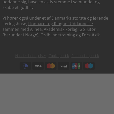
uddanne sig, have en aktiv stemme i samfundet og
skabe et godt liv.
Vi hører også under et af Danmarks største og førende
læringshuse,
Lindhardt og Ringhof Uddannelse
,
sammen med
Alinea
,
Akademisk Forlag
,
GoTutor
(herunder i
Norge
),
Ordblindetræning
og
Forstå.dk
.
Subfooter
Handelsbetingelser
Cookiepolitik
Persondatapolitik
menu
Subfooter
payment
options