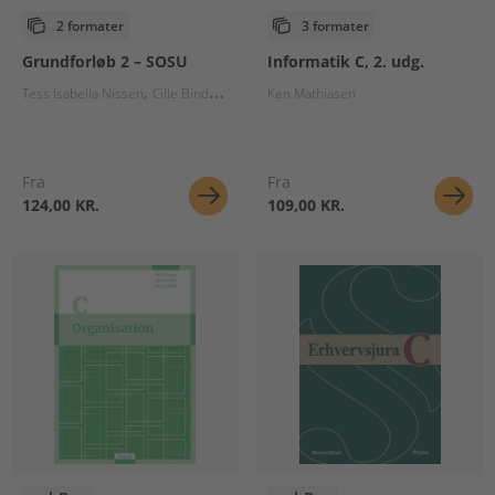
2 formater
3 formater
Grundforløb 2 – SOSU
Informatik C, 2. udg.
Tess Isabella Nissen
Cille Bindslev Rosentoft
Ken Mathiasen
Carsten Fog Hansen
Carina Sc
Fra
Fra
124,00 KR.
109,00 KR.