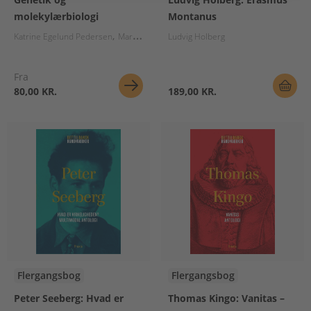
molekylærbiologi
Montanus
Katrine Egelund Pedersen
Maria Louise Rentsch
Ludvig Holberg
Rikke Løje Rentsch
Fra
80,00 KR.
189,00 KR.
Flergangsbog
Flergangsbog
Peter Seeberg: Hvad er
Thomas Kingo: Vanitas –