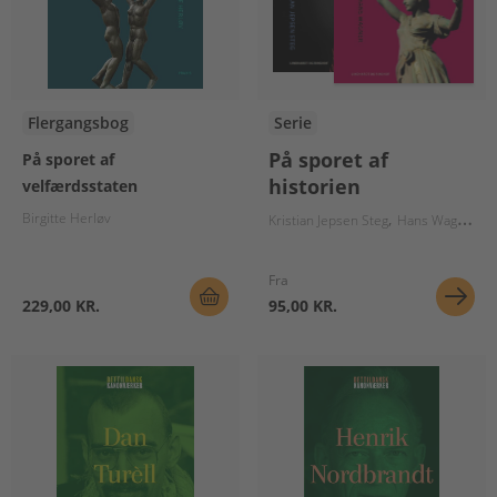
Flergangsbog
Serie
På sporet af
På sporet af
historien
velfærdsstaten
Birgitte Herløv
Kristian Jepsen Steg
Hans Wagner
B
Fra
229,00 KR.
95,00 KR.