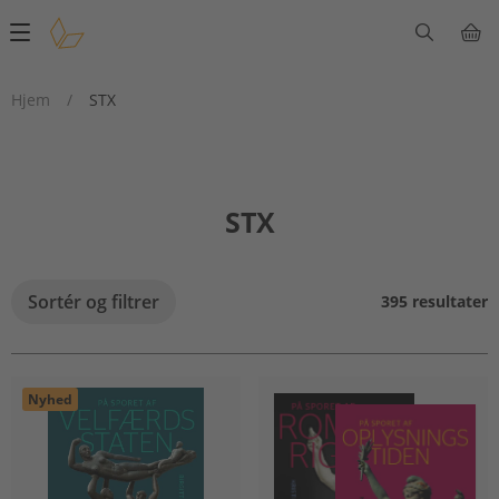
Main
navigation
Hjem
/
STX
STX
Sortér og filtrer
395 resultater
Nyhed