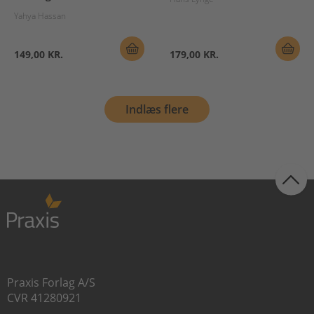
Yahya Hassan
149,00 KR.
179,00 KR.
Indlæs flere
Praxis Forlag A/S
CVR 41280921