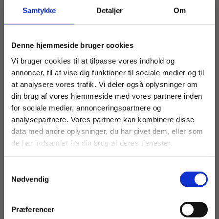
eBog+
2 formater
Samtykke
Detaljer
Om
Fysiologi på tværs -
Digitale perspektiver i
organernes funktion hos
billedkunst
hvirveldyrene
Køb læremidler og find masterclasses mm.
Line Højgaard Porse
Stine Vølund
Denne hjemmeside bruger cookies
Aage Kristian Olsen Alstrup
Tobias Wang
Fortsæt som:
Vi bruger cookies til at tilpasse vores indhold og
Fra
Fra
annoncer, til at vise dig funktioner til sociale medier og til
70,00 KR.
79,00 KR.
at analysere vores trafik. Vi deler også oplysninger om
din brug af vores hjemmeside med vores partnere inden
For privatkunder og
For institutioner og
for sociale medier, annonceringspartnere og
analysepartnere. Vores partnere kan kombinere disse
studerende. Du får
virksomheder. Du
data med andre oplysninger, du har givet dem, eller som
vist priser inkl.
får vist priser ekskl.
de har indsamlet fra din brug af deres tjenester.
moms.
moms.
Samtykkevalg
Privat
Institution
Nødvendig
Præferencer
Digitale Læremidler
2 formater