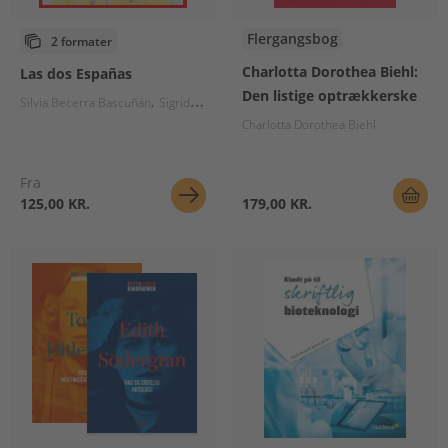
Flergangsbog
2 formater
Charlotta Dorothea Biehl:
Las dos Españas
Den listige optrækkerske
Silvia Becerra Bascuñán
Sigrid Østergaard
Charlotta Dorothea Biehl
Fra
125,00 KR.
179,00 KR.