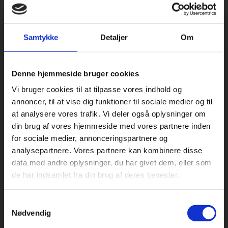
Praxis Forlag A/S
Samtykke
Detaljer
Om
CVR 41280921
København
Køb læremidler og find masterclasses mm.
Vognmagergade 7, 5. sal
Denne hjemmeside bruger cookies
1120 København K
Fortsæt som:
Vi bruger cookies til at tilpasse vores indhold og
annoncer, til at vise dig funktioner til sociale medier og til
Odense
at analysere vores trafik. Vi deler også oplysninger om
Kochsgade 31D
din brug af vores hjemmeside med vores partnere inden
5000 Odense
For privatkunder og
For institutioner og
for sociale medier, annonceringspartnere og
Rødekro
analysepartnere. Vores partnere kan kombinere disse
studerende. Du får
virksomheder. Du
Hærvejen 8
data med andre oplysninger, du har givet dem, eller som
vist priser inkl.
får vist priser ekskl.
6230 Rødekro
de har indsamlet fra din brug af deres tjenester.
moms.
moms.
Samtykkevalg
Kontakt kundeservice
Privat
Institution
Nødvendig
Alle hverdage kl. 10.00-15.00