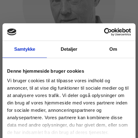
Samtykke
Detaljer
Om
Direkør
Køb læremidler og find masterclasses mm.
Denne hjemmeside bruger cookies
Poul Søe Jeppesen
Fortsæt som:
Vi bruger cookies til at tilpasse vores indhold og
Direktør i Praxis-Fonden
annoncer, til at vise dig funktioner til sociale medier og til
Mail: poulsoej@gmail.com
at analysere vores trafik. Vi deler også oplysninger om
din brug af vores hjemmeside med vores partnere inden
For privatkunder og
For institutioner og
for sociale medier, annonceringspartnere og
analysepartnere. Vores partnere kan kombinere disse
studerende. Du får
virksomheder. Du
data med andre oplysninger, du har givet dem, eller som
vist priser inkl.
får vist priser ekskl.
de har indsamlet fra din brug af deres tjenester.
moms.
moms.