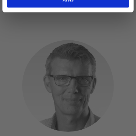
Mail: lg@riseandshine.dk