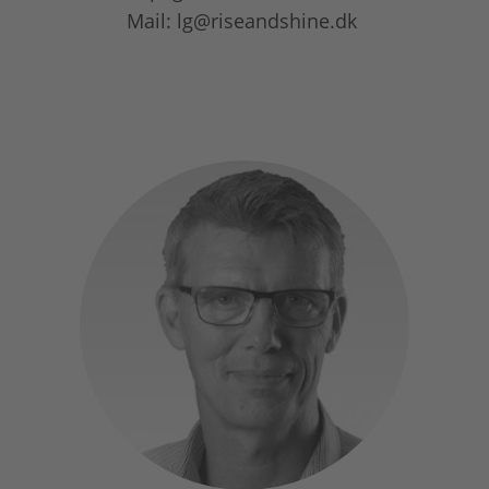
Mail: lg@riseandshine.dk