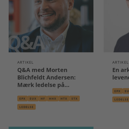
ARTIKEL
ARTIKEL
Q&A med Morten
En ar
Blichfeldt Andersen:
leven
Mærk ledelse på
forlagsgangen
EPX
E
EPX
EUX
HF
HHX
HTX
STX
LEDELSE
LEDELSE