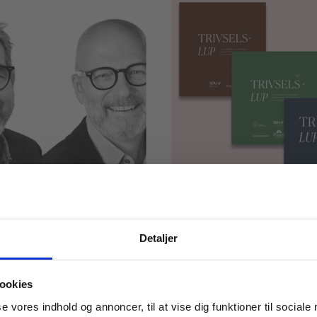
ARTIKEL
Detaljer
ledelse
TrivselsLUP-trilog
har været en gam
 masterclasses mm.
changer
UX
HF
HHX
HTX
STX
ookies
Tilgå din
se vores indhold og annoncer, til at vise dig funktioner til sociale
EPX
EUD
EUX
HF
HHX