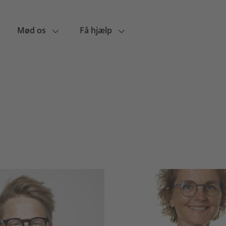
Mød os
Få hjælp