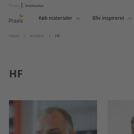
Privat
Institution
Køb materialer
Bliv inspireret
Main
navigation
Hjem
/
Artikler
/
HF
HF