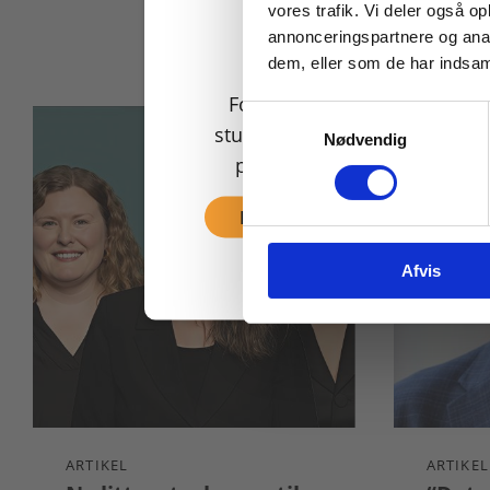
vores trafik. Vi deler også 
annonceringspartnere og anal
dem, eller som de har indsaml
For privatkunder og
Samtykkevalg
studerende. Du får vist
Nødvendig
priser inkl. moms.
Fortsæt som privat
Afvis
ARTIKEL
ARTIKEL