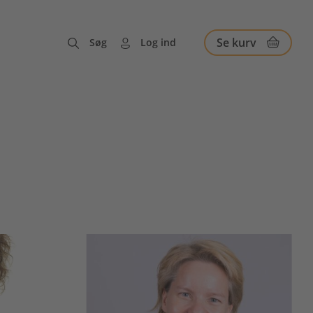
Se kurv
Søg
Log ind