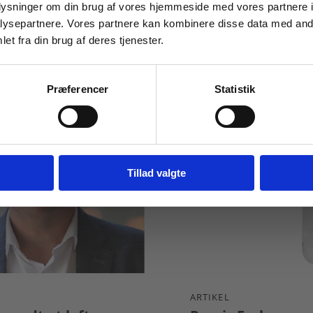
oplysninger om din brug af vores hjemmeside med vores partnere i
STX
TRIVSEL
ysepartnere. Vores partnere kan kombinere disse data med andr
et fra din brug af deres tjenester.
For institutioner og
virksomheder. Du får
Præferencer
Statistik
vist priser ekskl. moms.
Fortsæt som institution
Gå t
Tillad valgte
ARTIKEL