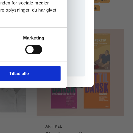
nden for sociale medier,
DANSK
LITTERATURKANON
e oplysninger, du har givet
Marketing
il praxisOnline
Tillad alle
ARTIKEL