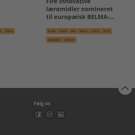
Fire innovative
g
læremidler nomineret
til europæisk BELMA-
pris
U
FVU
EUD
EUX
HF
HHX
HTX
STX
TER
DANSK
SOSU
ide
Følg os