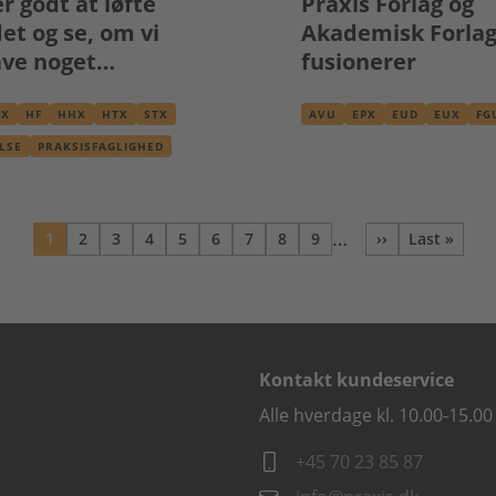
r godt at løfte
Praxis Forlag og
et og se, om vi
Akademisk Forla
ave noget
fusionerer
en"
UX
HF
HHX
HTX
STX
AVU
EPX
EUD
EUX
FG
HF
HHX
HTX
SPROGCEN
LSE
PRAKSISFAGLIGHED
STX
…
1
2
3
4
5
6
7
8
9
››
Last »
Nuværende
Side
Side
Side
Side
Side
Side
Side
Side
Næste
Sidste s
side
side
Kontakt kundeservice
Alle hverdage kl. 10.00-15.00
+45 70 23 85 87