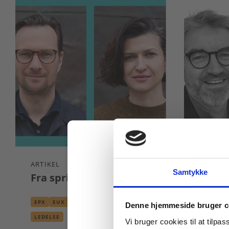
ARTIKEL
ARTIKEL
Samtykke
Fra spring til landing
Mærk 
Køb læremidler og find
EPX
EUX
HF
HHX
HTX
STX
EPX
E
Denne hjemmeside bruger c
LEDELSE
LEDELSE
Vi bruger cookies til at tilpas