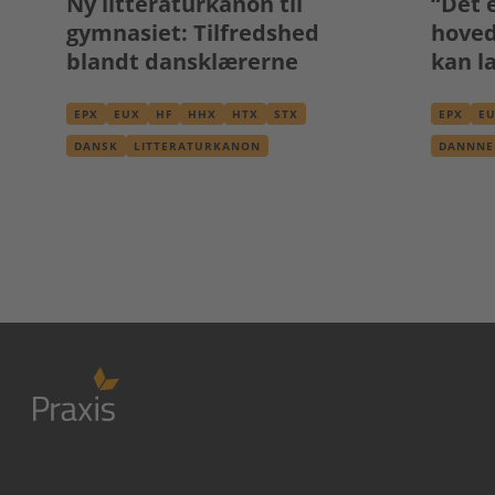
Ny litteraturkanon til
“Det e
gymnasiet: Tilfredshed
hoved
blandt dansklærerne
kan l
samm
EPX
EUX
HF
HHX
HTX
STX
EPX
E
DANSK
LITTERATURKANON
DANNNE