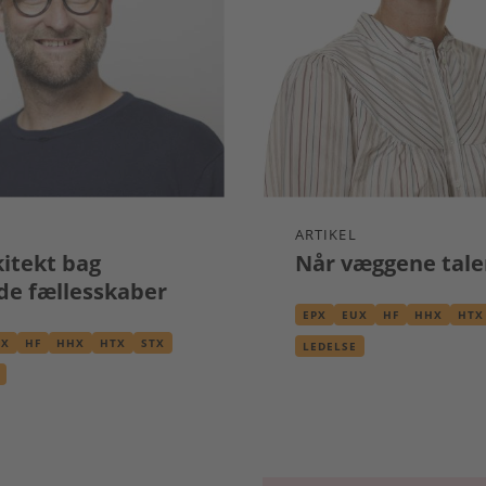
ARTIKEL
kitekt bag
Når væggene tale
de fællesskaber
EPX
EUX
HF
HHX
HTX
UX
HF
HHX
HTX
STX
LEDELSE