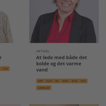
ARTIKEL
r
At lede med både det
kolde og det varme
vand
STX
EPX
EUX
HF
HHX
HTX
STX
LEDELSE