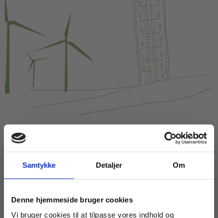
ARTIKEL
Sæt de svære emner på skemaet –
Samtykke
Detaljer
Om
men gør det med omhu
HF
HHX
HTX
STX
Køb læremidler og find masterclasses mm.
Denne hjemmeside bruger cookies
DANNNELSE
ENGELSK
HISTORIE
Fortsæt som:
Vi bruger cookies til at tilpasse vores indhold og
KLIMA OG BÆREDYGTIGHED
KRIG
TEKNOLOGI