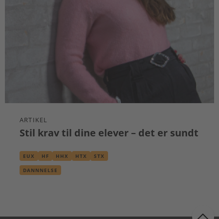
ARTIKEL
Stil krav til dine elever – det er sundt
EUX
HF
HHX
HTX
STX
DANNNELSE