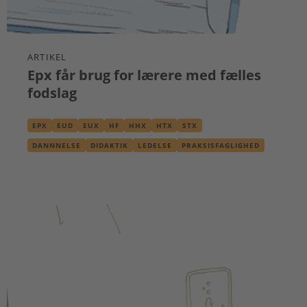
ARTIKEL
Epx får brug for lærere med fælles
fodslag
EPX
EUD
EUX
HF
HHX
HTX
STX
DANNNELSE
DIDAKTIK
LEDELSE
PRAKSISFAGLIGHED