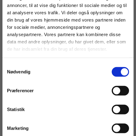
annoncer, til at vise dig funktioner til sociale medier og til
at analysere vores trafik. Vi deler også oplysninger om
din brug af vores hjemmeside med vores partnere inden
For privatkunder og
For institutioner og
for sociale medier, annonceringspartnere og
analysepartnere. Vores partnere kan kombinere disse
studerende. Du får
virksomheder. Du
data med andre oplysninger, du har givet dem, eller som
vist priser inkl.
får vist priser ekskl.
de har indsamlet fra din brug af deres tjenester.
moms.
moms.
Samtykkevalg
Privat
Institution
Nødvendig
Præferencer
Statistik
Tilgå dine onlinematerialer
Marketing