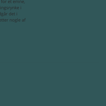
 for et emne,
ingsrynke i
går det i
tter nogle af