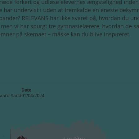
træde forkert og udløse elevernes ængstelighed inden
re har undervist i uden at fremkalde en eneste bekymr
pander? RELEVANS har ikke svaret på, hvordan du und
 men vi har spurgt tre gymnasielærere, hvordan de sæ
mner på skemaet – måske kan du blive inspireret.
Date
aard Sand
01/04/2024