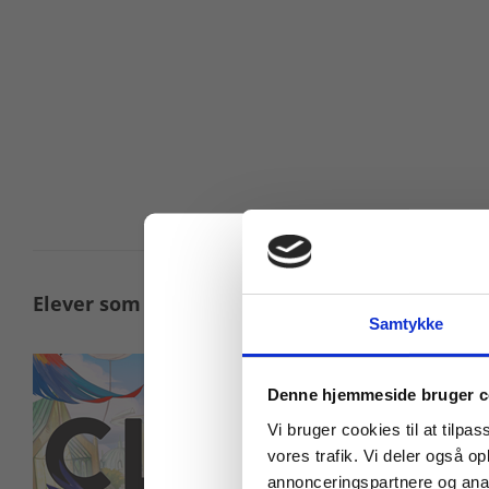
Elever som aktive klimaskribenter
Samtykke
Køb læremidler og find
Denne hjemmeside bruger c
Vi bruger cookies til at tilpas
vores trafik. Vi deler også 
annonceringspartnere og anal