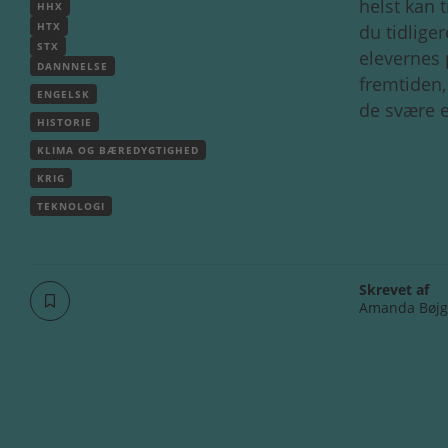
helst kan 
HHX
HTX
du tidlige
STX
elevernes 
DANNNELSE
fremtiden,
ENGELSK
de svære e
HISTORIE
KLIMA OG BÆREDYGTIGHED
KRIG
TEKNOLOGI
Skrevet af
Amanda Bøjg