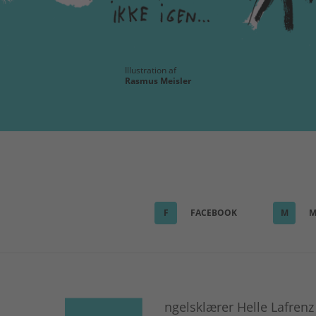
Illustration af
Rasmus Meisler
F
FACEBOOK
M
M
ngelsklærer Helle Lafrenz