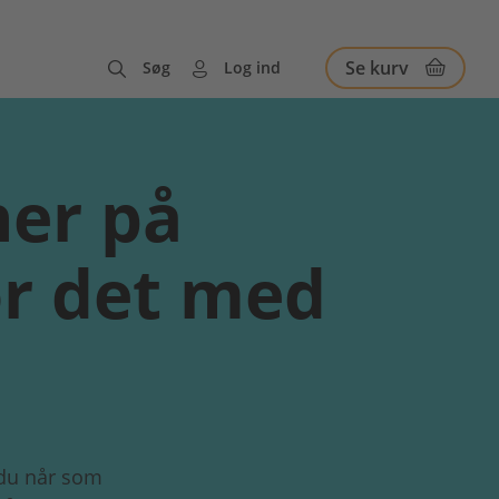
Se kurv
Søg
Log ind
er på
r det med
 du når som