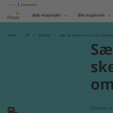
Privat
Institution
Køb materialer
Bliv inspireret
Main
navigation
Hjem
/
HF
/
Artikler
/
Sæt de svære emner på skemae
Sæ
sk
om
Oplever du
HF