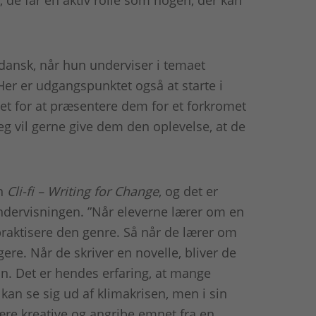
 dansk, når hun underviser i temaet
r er udgangspunktet også at starte i
et for at præsentere dem for et forkromet
eg vil gerne give dem den oplevelse, at de
.
en
Cli-fi – Writing for Change
, og det er
ndervisningen. ”Når eleverne lærer om en
 praktisere den genre. Så når de lærer om
gere. Når de skriver en novelle, bliver de
hun. Det er hendes erfaring, at mange
e kan se sig ud af klimakrisen, men i sin
være kreative og angribe emnet fra en