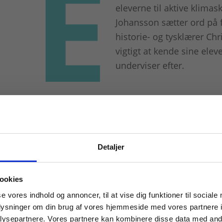
E
eleverne til aktive klimas
Johansson sætter ord på 
historie- og tysklærer Chr
vigtigt at kende sine elev
underviser efter.
Skriv dig ud af klimaangsten – og
Detaljer
Helle Lafrenz underviser i dansk og e
eleverne stejler, når undervisningen
 masterclasses mm.
jeg siger til mine elever, at vi skal ha
ookies
ansigterne. De gider ikke høre mere o
Tilgå din
se vores indhold og annoncer, til at vise dig funktioner til sociale
oplysninger om din brug af vores hjemmeside med vores partnere i
læreplanerne, og det handler alt sa
ysepartnere. Vores partnere kan kombinere disse data med andr