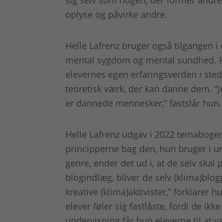
.
oplyse og påvirke andre.
.
Helle Lafrenz bruger også tilgangen i
mental sygdom og mental sundhed. He
elevernes egen erfaringsverden i sted
teoretisk værk, der kan danne dem. “J
er dannede mennesker,” fastslår hun
Helle Lafrenz udgav i 2022 temabog
principperne bag den, hun bruger i u
genre, ender det ud i, at de selv skal
blogindlæg, bliver de selv (klima)blog
kreative (klima)aktivister,” forklarer 
elever føler sig fastlåste, fordi de ikk
undervisning får hun eleverne til at 