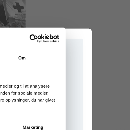
Om
ns
e onlinematerialer
 medier og til at analysere
nden for sociale medier,
e oplysninger, du har givet
SFAG
Marketing