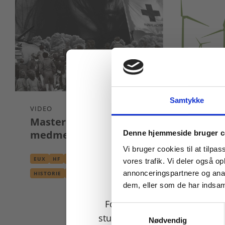
Samtykke
VIDEO
ARTIKEL
Masterclass: Krig og
Sæt d
Køb læremidler og find
medmenneskelighed
skema
Denne hjemmeside bruger c
med 
Vi bruger cookies til at tilpas
EUX
HF
HTX
STX
vores trafik. Vi deler også 
HF
HH
annonceringspartnere og anal
HISTORIE
KRIG
MASTERCLASS
POLITIK
SAMFUNDSFAG
dem, eller som de har indsaml
DANNNE
KLIMA 
For privatkunder og
TEKNOL
Samtykkevalg
studerende. Du får vist
Nødvendig