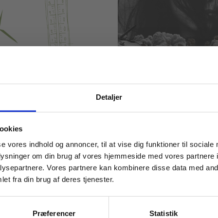
Detaljer
ARTIKEL
e svære emner på
Sæt spot på krige
 masterclasses mm.
et – men gør det
regler
ookies
omhu
Tilgå din
se vores indhold og annoncer, til at vise dig funktioner til sociale
HF
HHX
HTX
STX
oplysninger om din brug af vores hjemmeside med vores partnere i
X
HTX
STX
ysepartnere. Vores partnere kan kombinere disse data med andr
HISTORIE
KRIG
SAMFUND
et fra din brug af deres tjenester.
LSE
ENGELSK
HISTORIE
OG BÆREDYGTIGHED
KRIG
For institutioner og
OGI
virksomheder. Du får
Præferencer
Statistik