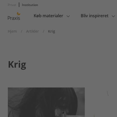
Privat
Institution
Køb materialer
Bliv inspireret
Main
navigation
Hjem
/
Artikler
/
Krig
Krig