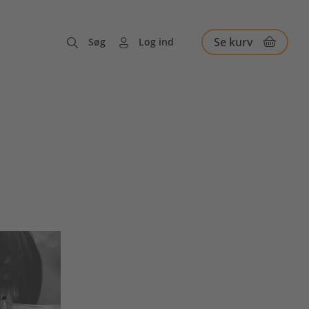
Se kurv
Søg
Log ind