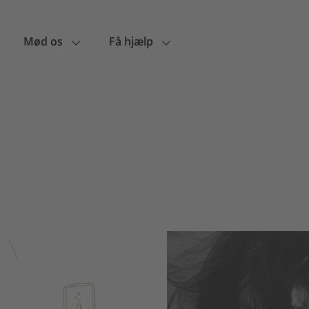
Mød os
Få hjælp