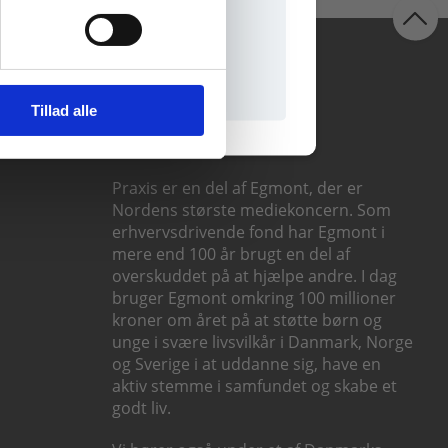
il praxisOnline
Følg os
Tillad alle
Praxis er en del af Egmont, der er
Nordens største mediekoncern. Som
erhvervsdrivende fond har Egmont i
mere end 100 år brugt en del af
overskuddet på at hjælpe andre. I dag
bruger Egmont omkring 100 millioner
kroner om året på at støtte børn og
unge i svære livsvilkår i Danmark, Norge
og Sverige i at uddanne sig, have en
aktiv stemme i samfundet og skabe et
godt liv.