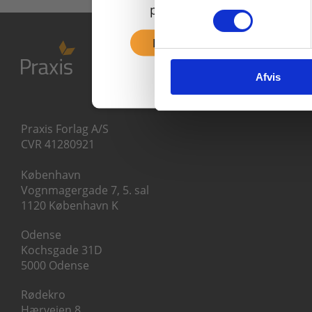
priser inkl. moms.
Fortsæt som privat
Afvis
Praxis Forlag A/S
CVR 41280921
København
Vognmagergade 7, 5. sal
1120 København K
Odense
Kochsgade 31D
5000 Odense
Rødekro
Hærvejen 8