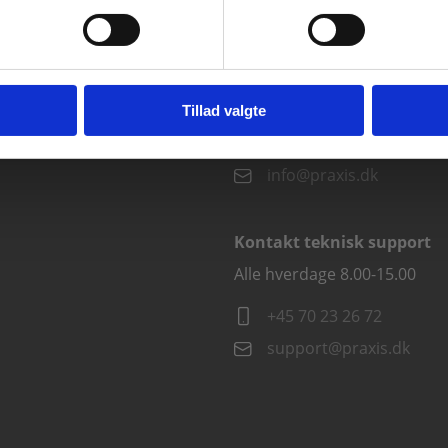
vist priser ekskl. moms.
Fortsæt som institution
Gå t
Kontakt kundeservice
Alle hverdage kl. 10.00-15.00
Tillad valgte
+45 70 23 85 87
info@praxis.dk
Kontakt teknisk support
Alle hverdage 8.00-15.00
+45 70 23 26 72
support@praxis.dk