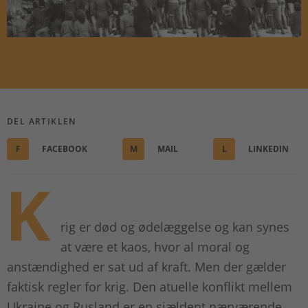
DEL ARTIKLEN
F
FACEBOOK
M
MAIL
L
LINKEDIN
K
rig er død og ødelæggelse og kan synes
at være et kaos, hvor al moral og
anstændighed er sat ud af kraft. Men der gælder
faktisk regler for krig. Den atuelle konflikt mellem
Ukraine og Rusland er en sjældent nærværende