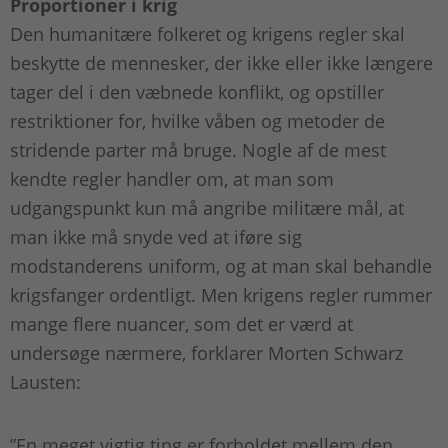
Proportioner i krig
Den humanitære folkeret og krigens regler skal
beskytte de mennesker, der ikke eller ikke længere
tager del i den væbnede konflikt, og opstiller
restriktioner for, hvilke våben og metoder de
stridende parter må bruge. Nogle af de mest
kendte regler handler om, at man som
udgangspunkt kun må angribe militære mål, at
man ikke må snyde ved at iføre sig
modstanderens uniform, og at man skal behandle
krigsfanger ordentligt. Men krigens regler rummer
mange flere nuancer, som det er værd at
undersøge nærmere, forklarer Morten Schwarz
Lausten:
”En meget vigtig ting er forholdet mellem den