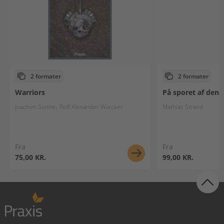
2 formater
2 formater
Warriors
På sporet af den 
Joachim Sonne
Rolf Alexander Wiecker
Mathias Strand
Fra
Fra
75,00 KR.
99,00 KR.