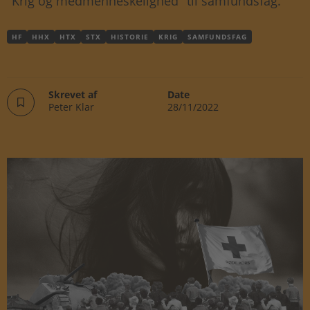
"Krig og medmenneskelighed" til samfundsfag.
HF
HHX
HTX
STX
HISTORIE
KRIG
SAMFUNDSFAG
Skrevet af
Date
Peter Klar
28/11/2022