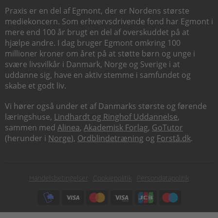
Praxis er en del af Egmont, der er Nordens største
mediekoncern. Som erhvervsdrivende fond har Egmont i
mere end 100 år brugt en del af overskuddet på at
hjælpe andre. I dag bruger Egmont omkring 100
millioner kroner om året på at støtte børn og unge i
svære livsvilkår i Danmark, Norge og Sverige i at
uddanne sig, have en aktiv stemme i samfundet og
skabe et godt liv.
Vi hører også under et af Danmarks største og førende
læringshuse,
Lindhardt og Ringhof Uddannelse
,
sammen med
Alinea
,
Akademisk Forlag
,
GoTutor
(herunder i
Norge
),
Ordblindetræning
og
Forstå.dk
.
Subfooter
Handelsbetingelser
Cookiepolitik
Persondatapolitik
menu
Subfooter
payment
options