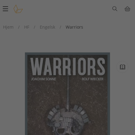
Main
navigation
Hjem
/
HF
/
Engelsk
/
Warriors