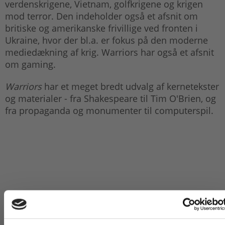
verdenskrigene, Vietnam, golfkrigene og krigen
mod terror. Den indeholder også et afsnit om
britiske og amerikanske frivillige ved fronten i
Ukraine, hvor der bl.a. er fokus på den moderne
mediedækning af krig. Warriors har også et afsnit
om gaming.
Warriors
har et meget bredt udvalg af kernetekster
og materialer - fra Shakespeare til Tim O'Brien, og
fra propaganda og monumenter til computerspil.