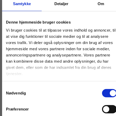
Andre har også købt
Samtykke
Detaljer
Om
Køb læremidler og find masterclasses mm.
Denne hjemmeside bruger cookies
Fortsæt som:
Vi bruger cookies til at tilpasse vores indhold og annoncer, til
at vise dig funktioner til sociale medier og til at analysere
vores trafik. Vi deler også oplysninger om din brug af vores
hjemmeside med vores partnere inden for sociale medier,
For privatkunder og
For institutioner og
annonceringspartnere og analysepartnere. Vores partnere
kan kombinere disse data med andre oplysninger, du har
studerende. Du får
virksomheder. Du
givet dem, eller som de har indsamlet fra din brug af deres
Digitale Læremidle
vist priser inkl.
får vist priser ekskl.
2 formater
tjenester.
moms.
moms.
Fagpakke til la
Kommunikation og it C
Jakob Horn Møller
Carsten Leth Lundh
Samtykkevalg
Privat
Institution
Nødvendig
Pris
Fra
Præferencer
79,00 KR.
60,00 KR.