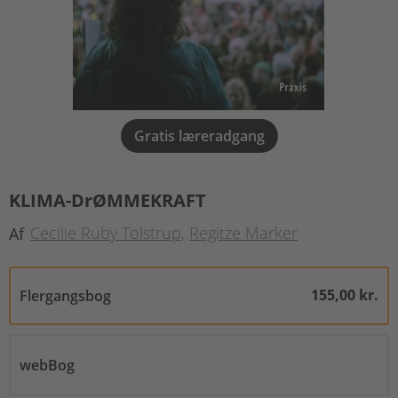
Gratis læreradgang
KLIMA-DrØMMEKRAFT
Cecilie Ruby Tolstrup
Regitze Marker
Af
155,00 kr.
Flergangsbog
webBog