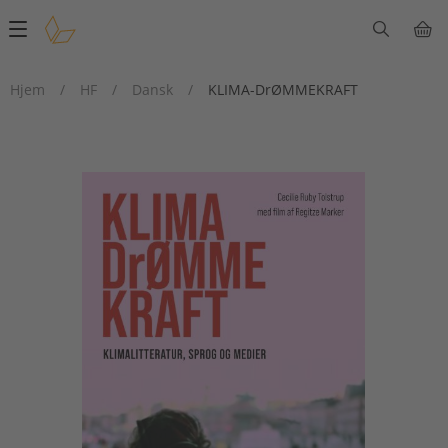
Main
navigation
Hjem
/
HF
/
Dansk
/
KLIMA-DrØMMEKRAFT