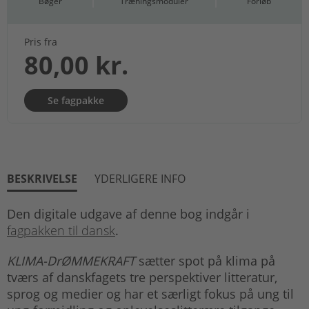
Bøger
Træningsmoduler
Forløb
Pris fra
80,00 kr.
Se fagpakke
BESKRIVELSE
YDERLIGERE INFO
Den digitale udgave af denne bog indgår i
fagpakken til dansk
.
KLIMA-DrØMMEKRAFT
sætter spot på klima på
tværs af danskfagets tre perspektiver litteratur,
sprog og medier og har et særligt fokus på ung til