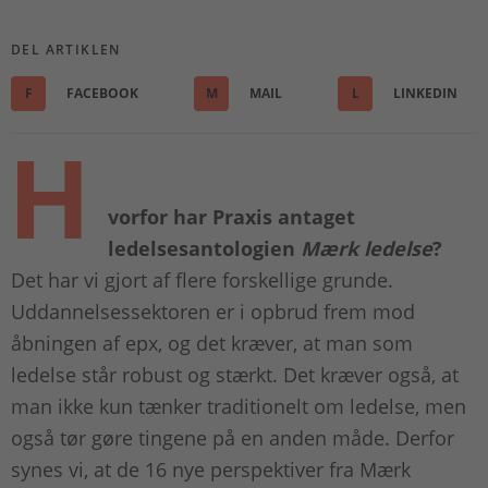
DEL ARTIKLEN
F
FACEBOOK
M
MAIL
L
LINKEDIN
H
vorfor har Praxis antaget
ledelsesantologien
Mærk ledelse
?
Det har vi gjort af flere forskellige grunde.
Uddannelsessektoren er i opbrud frem mod
åbningen af epx, og det kræver, at man som
ledelse står robust og stærkt. Det kræver også, at
man ikke kun tænker traditionelt om ledelse, men
også tør gøre tingene på en anden måde. Derfor
synes vi, at de 16 nye perspektiver fra Mærk