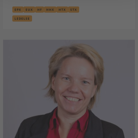
EPX
EUX
HF
HHX
HTX
STX
LEDELSE