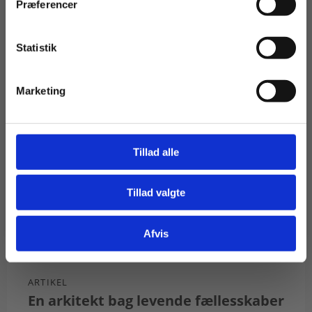
Præferencer
Statistik
Tilgå dine onlinematerialer
Marketing
Tillad alle
Tillad valgte
Gå til praxisOnline
Afvis
ARTIKEL
En arkitekt bag levende fællesskaber