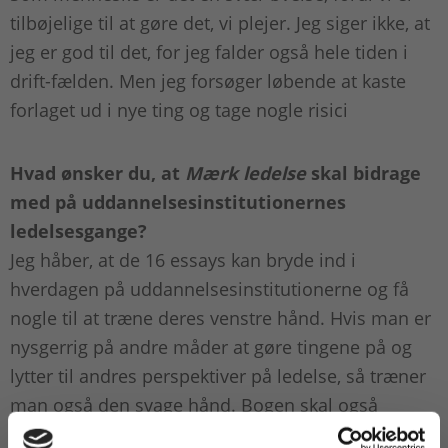
tilbøjelige til at gøre det, vi plejer. Jeg siger ikke, at
jeg er god til det, for jeg falder også hele tiden i
drift-fælden. Men jeg forsøger løbende at kaste
forlaget ud i nye ting og tage nogle risici
Hvad ønsker du, at
Mærk ledelse
skal bidrage
med på uddannelsesinstitutionernes
ledelsesgange?
Jeg håber, at de 16 essays kan bryde ind i
hverdagen på uddannelsesinstitutionerne og få
nogle til at træne deres venstre hånd. Hvis man er
nysgerrig på andre måder at gøre tingene på og
lytter til andres perspektiver på ledelse, så træner
man også den svage hånd. Bogen skal også
bidrage til at åbne samtaler om emner, man ikke i