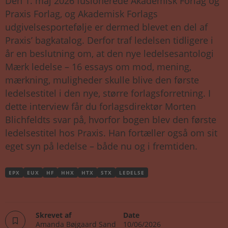
Den 1. maj 2026 fusionerede Akademisk Forlag og
Praxis Forlag, og Akademisk Forlags
udgivelsesportefølje er dermed blevet en del af
Praxis’ bagkatalog. Derfor traf ledelsen tidligere i
år en beslutning om, at den nye ledelsesantologi
Mærk ledelse – 16 essays om mod, mening,
mærkning, muligheder skulle blive den første
ledelsestitel i den nye, større forlagsforretning. I
dette interview får du forlagsdirektør Morten
Blichfeldts svar på, hvorfor bogen blev den første
ledelsestitel hos Praxis. Han fortæller også om sit
eget syn på ledelse – både nu og i fremtiden.
EPX
EUX
HF
HHX
HTX
STX
LEDELSE
Skrevet af
Date
Amanda Bøjgaard Sand
10/06/2026