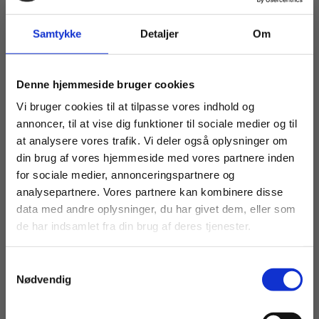
forvejen diskuterer.
Samtykke
Detaljer
Om
Køb læremidler og find masterclasses mm.
Denne hjemmeside bruger cookies
Fortsæt som:
Vi bruger cookies til at tilpasse vores indhold og
DEL ARTIKLEN
annoncer, til at vise dig funktioner til sociale medier og til
F
FACEBOOK
M
MAIL
L
LINKEDIN
at analysere vores trafik. Vi deler også oplysninger om
din brug af vores hjemmeside med vores partnere inden
For privatkunder og
For institutioner og
for sociale medier, annonceringspartnere og
analysepartnere. Vores partnere kan kombinere disse
studerende. Du får
virksomheder. Du
data med andre oplysninger, du har givet dem, eller som
vist priser inkl.
får vist priser ekskl.
de har indsamlet fra din brug af deres tjenester.
RELATERET INDHOLD
moms.
moms.
Samtykkevalg
Privat
Institution
Nødvendig