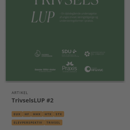
ARTIKEL
TrivselsLUP #2
EUX
HF
HHX
HTX
STX
ELEVPERSPEKTIV
TRIVSEL