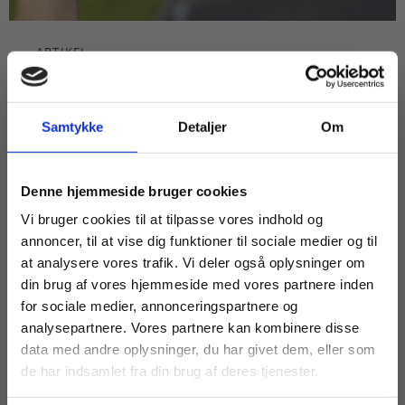
ARTIKEL
En AI-revolution inden for læring:
'Klassens nørd' ændrer
læringsmaterialer
Samtykke
Detaljer
Om
EUD
EUX
Køb læremidler og find masterclasses mm.
Denne hjemmeside bruger cookies
ELEVPERSPEKTIV
KUNSTIG INTELLIGENS
Fortsæt som:
Vi bruger cookies til at tilpasse vores indhold og
annoncer, til at vise dig funktioner til sociale medier og til
at analysere vores trafik. Vi deler også oplysninger om
din brug af vores hjemmeside med vores partnere inden
For privatkunder og
For institutioner og
for sociale medier, annonceringspartnere og
analysepartnere. Vores partnere kan kombinere disse
studerende. Du får
virksomheder. Du
data med andre oplysninger, du har givet dem, eller som
vist priser inkl.
får vist priser ekskl.
de har indsamlet fra din brug af deres tjenester.
moms.
moms.