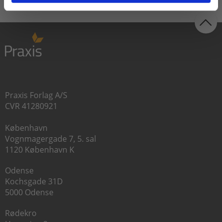
Praxis Forlag A/S
CVR 41280921
København
Vognmagergade 7, 5. sal
1120 København K
Odense
Kochsgade 31D
5000 Odense
Rødekro