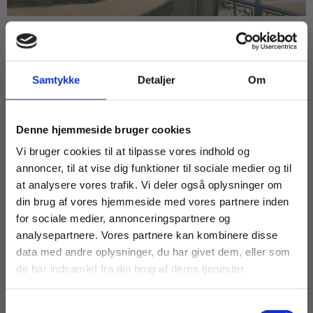
ARTIKEL
Kernen er kulturen
Samtykke
Detaljer
Om
HHX
HTX
STX
KULTURFORSTÅELSE
LEDELSE
Køb læremidler og find masterclasses mm.
Denne hjemmeside bruger cookies
Fortsæt som:
Vi bruger cookies til at tilpasse vores indhold og
annoncer, til at vise dig funktioner til sociale medier og til
at analysere vores trafik. Vi deler også oplysninger om
din brug af vores hjemmeside med vores partnere inden
For privatkunder og
For institutioner og
for sociale medier, annonceringspartnere og
analysepartnere. Vores partnere kan kombinere disse
studerende. Du får
virksomheder. Du
data med andre oplysninger, du har givet dem, eller som
vist priser inkl.
får vist priser ekskl.
de har indsamlet fra din brug af deres tjenester.
moms.
moms.
Samtykkevalg
Privat
Institution