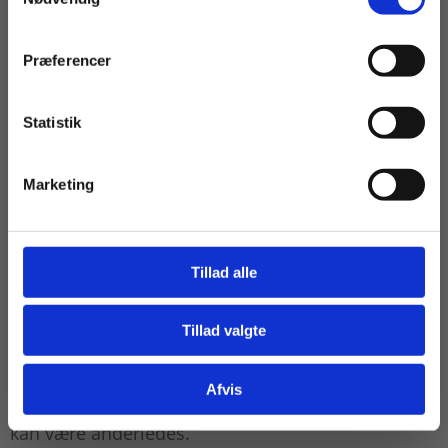
mærker man i høj grad på gymnasiet, hvor
elevtallet har været faldende.
Præferencer
Konsekvensen af dette er den del af jobbet, som
Statistik
Tilgå dine onlinematerialer
Christina Trolle Bojesen synes, er noget af det
sværeste.
Marketing
”De gange, vi har skullet opsige medarbejdere,
fordi vi får færre elever, har været virkelig svære.
Tillad alle
Særligt fordi vi jo kender hinanden så godt. Det er
nogle af de værste dage på jobbet,” fastslår hun og
Tillad valgte
Gå til praxisOnline
fortsætter: ”Der må man virkelig sige til sig selv, at
man som leder har et ansvar, der gør, at man af og
Afvis
til skal træffe svære beslutninger – og at det ikke
kan være anderledes.”