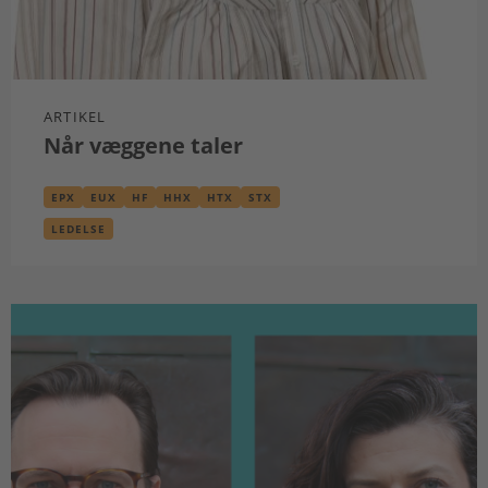
ARTIKEL
Når væggene taler
EPX
EUX
HF
HHX
HTX
STX
LEDELSE