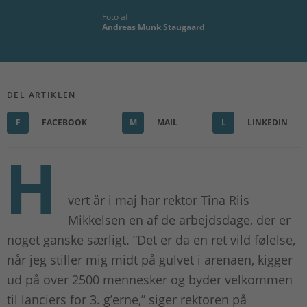
Foto af
Andreas Munk Staugaard
DEL ARTIKLEN
F
FACEBOOK
M
MAIL
L
LINKEDIN
H
vert år i maj har rektor Tina Riis
Mikkelsen en af de arbejdsdage, der er
noget ganske særligt. ”Det er da en ret vild følelse,
når jeg stiller mig midt på gulvet i arenaen, kigger
ud på over 2500 mennesker og byder velkommen
til lanciers for 3. g’erne,” siger rektoren på