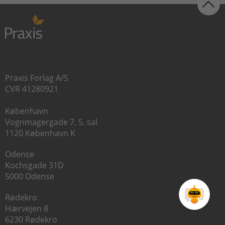
Praxis Forlag A/S
CVR 41280921
København
Vognmagergade 7, 5. sal
1120 København K
Odense
Kochsgade 31D
5000 Odense
Rødekro
Hærvejen 8
6230 Rødekro