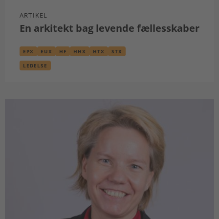
ARTIKEL
En arkitekt bag levende fællesskaber
EPX
EUX
HF
HHX
HTX
STX
LEDELSE