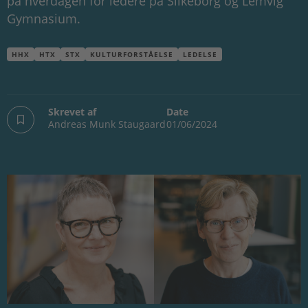
på hverdagen for ledere på Silkeborg og Lemvig
Gymnasium.
HHX
HTX
STX
KULTURFORSTÅELSE
LEDELSE
Skrevet af
Date
Andreas Munk Staugaard
01/06/2024