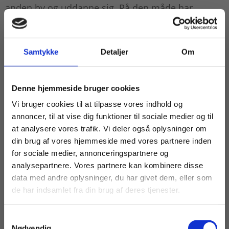
anden by og uddanne sig. På den måde har
Lemvig Gymnasium en meget stor betydning for
byen og lokalområdet,” fastslår Christina Trolle
Bojesen.
Samtykke
Detaljer
Om
“Det er en hyggelig dag, og det slutter altid med, at
Køb læremidler og find masterclasses mm.
Denne hjemmeside bruger cookies
pedellerne kommer ud og griller pølser.
Fortsæt som:
Vi bruger cookies til at tilpasse vores indhold og
annoncer, til at vise dig funktioner til sociale medier og til
at analysere vores trafik. Vi deler også oplysninger om
Christina Trolle Bojesen, vicerektor på Lemvig
din brug af vores hjemmeside med vores partnere inden
Gymnasium
For privatkunder og
For institutioner og
for sociale medier, annonceringspartnere og
analysepartnere. Vores partnere kan kombinere disse
studerende. Du får
virksomheder. Du
De sværeste dage på jobbet
data med andre oplysninger, du har givet dem, eller som
vist priser inkl.
får vist priser ekskl.
de har indsamlet fra din brug af deres tjenester.
Gymnasiets betydning i Lemvig bliver blandt andet
moms.
moms.
tydeligt i tider, hvor både befolkningstallet i
Samtykkevalg
Privat
Institution
lokalområdet og årgangene bliver mindre. Det
Nødvendig