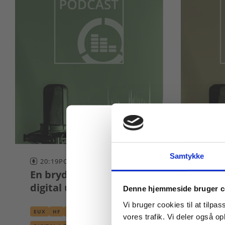
Samtykke
20:19
PODCAST
34:07
En brydningstid for
Om di
Køb læremidler og find
digital undervisning?
Denne hjemmeside bruger c
EUX
H
Vi bruger cookies til at tilpas
EUX
HF
HHX
HTX
STX
DIGITAL
vores trafik. Vi deler også 