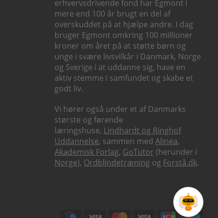
erhvervsdrivende fond har Egmont i
mere end 100 år brugt en del af
overskuddet på at hjælpe andre. I dag
bruger Egmont omkring 100 millioner
kroner om året på at støtte børn og
unge i svære livsvilkår i Danmark, Norge
og Sverige i at uddanne sig, have en
aktiv stemme i samfundet og skabe et
godt liv.
Vi hører også under et af Danmarks
største og førende
læringshuse,
Lindhardt og Ringhof
Uddannelse
, sammen med
Alinea
,
Akademisk Forlag
,
GoTutor
(herunder i
Norge
),
Ordblindetræning
og
Forstå.dk
.
Subfooter