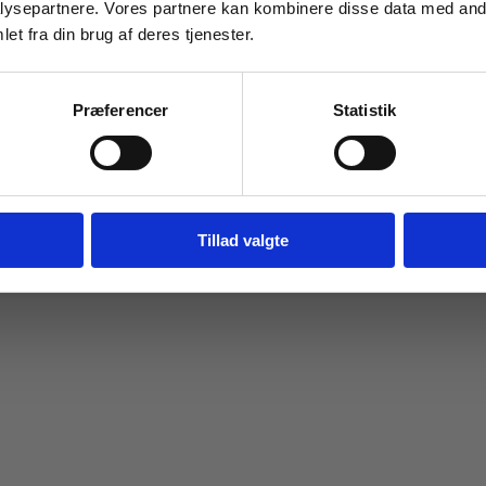
ysepartnere. Vores partnere kan kombinere disse data med andr
et fra din brug af deres tjenester.
For institutioner og
virksomheder. Du får
Præferencer
Statistik
vist priser ekskl. moms.
Fortsæt som institution
Gå t
Tillad valgte