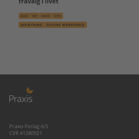
fravalg i livet
EUX
HF
HHX
STX
AFSÆTNING
FUTURE WORKFORCE
INNOVATION
KREATIVITET
PODCAST
Praxis Forlag A/S
CVR 41280921