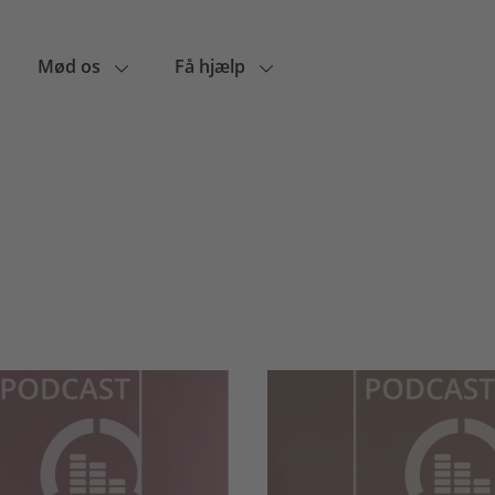
Mød os
Få hjælp