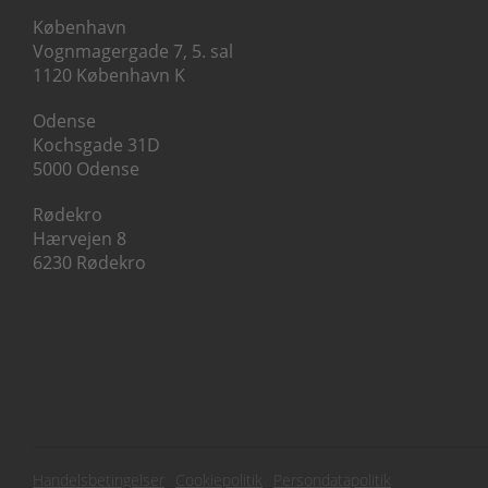
København
Vognmagergade 7, 5. sal
1120 København K
Odense
Kochsgade 31D
5000 Odense
Rødekro
Hærvejen 8
6230 Rødekro
Subfooter
Handelsbetingelser
Cookiepolitik
Persondatapolitik