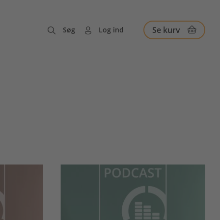
Se kurv
Søg
Log ind