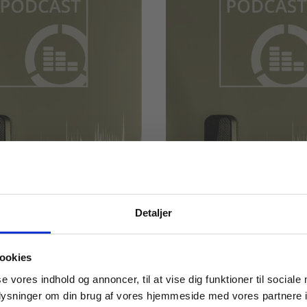
Detaljer
PODCAST
26:08
PODCAST
gital dannelse
Om adaptiv lærin
 masterclasses mm.
ookies
F
HHX
HTX
STX
EUX
HF
HHX
HTX
STX
Tilgå din
se vores indhold og annoncer, til at vise dig funktioner til sociale
 LÆRING
PODCAST
DIGITAL LÆRING
PODCAST
oplysninger om din brug af vores hjemmeside med vores partnere i