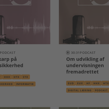
PODCAST
30:31
PODCAST
skarp på
Om udvikling af
sikkerhed
undervisningen
fremadrettet
F
HHX
HTX
STX
EUD
EUX
HF
HHX
HTX
IKKERHED
INFORMATIK
T
DIGITAL LÆRING
PODCAST