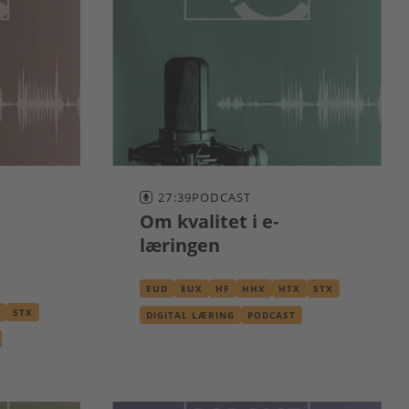
27:39
PODCAST
Om kvalitet i e-
læringen
EUD
EUX
HF
HHX
HTX
STX
STX
DIGITAL LÆRING
PODCAST