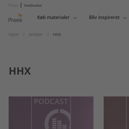
Privat
Institution
Køb materialer
Bliv inspireret
Main
navigation
Hjem
/
Artikler
/
HHX
HHX