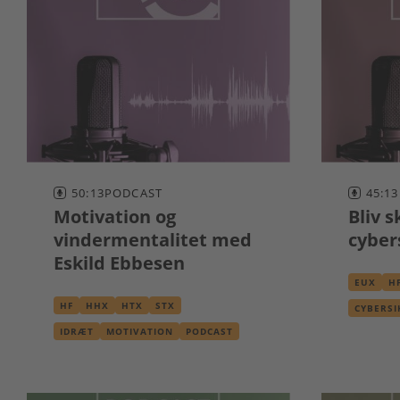
50:13
PODCAST
45:13
Motivation og
Bliv 
vindermentalitet med
cyber
Eskild Ebbesen
EUX
H
HF
HHX
HTX
STX
CYBERS
PODCAS
IDRÆT
MOTIVATION
PODCAST