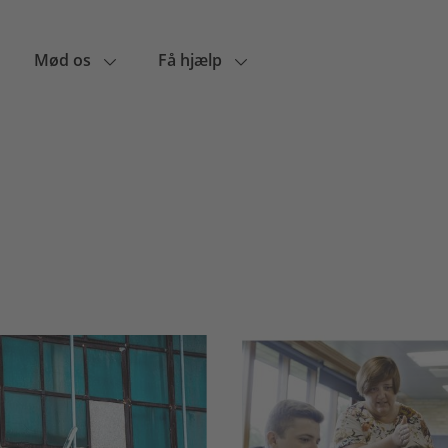
Mød os
Få hjælp