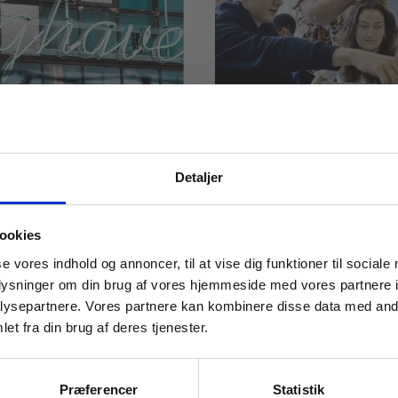
Detaljer
ARTIKEL
rclass: Fra hobby
Eleverne får lov a
 masterclasses mm.
obal
være kreative – ja
ookies
sættersucces
nærmest kunstne
Tilgå din
se vores indhold og annoncer, til at vise dig funktioner til sociale
oplysninger om din brug af vores hjemmeside med vores partnere i
TX
EUX
HF
HHX
HTX
STX
ysepartnere. Vores partnere kan kombinere disse data med andr
et fra din brug af deres tjenester.
ING
FUTURE WORKFORCE
INFORMATIK
KREATIVITET
TION
KREATIVITET
For institutioner og
CLASS
virksomheder. Du får
Præferencer
Statistik