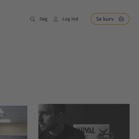
Se kurv
Søg
Log ind