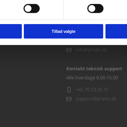
vist priser ekskl. moms.
Fortsæt som institution
Gå t
Kontakt kundeservice
Alle hverdage kl. 10.00-15.00
Tillad valgte
+45 70 23 85 87
info@praxis.dk
Kontakt teknisk support
Alle hverdage 8.00-15.00
+45 70 23 26 72
support@praxis.dk