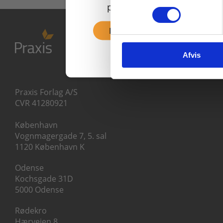
priser inkl. moms.
Fortsæt som privat
Afvis
Praxis Forlag A/S
CVR 41280921
København
Vognmagergade 7, 5. sal
1120 København K
Odense
Kochsgade 31D
5000 Odense
Rødekro
Hærvejen 8