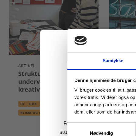
Samtykke
ARTIKEL
VIDEO
Struktur i
Maste
Køb læremidler og find
undervisningen sætter
til gl
Denne hjemmeside bruger c
kreativiteten fri
iværk
Vi bruger cookies til at tilpas
vores trafik. Vi deler også 
HF
HHX
STX
HHX
S
annonceringspartnere og anal
dem, eller som de har indsaml
KLIMA OG BÆREDYGTIGHED
AFSÆTN
KREATIVITET
INNOVA
For privatkunder og
MASTER
Samtykkevalg
studerende. Du får vist
Nødvendig