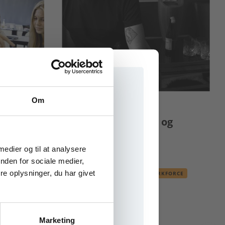
Om
50:44
PODCAST
t
Mikkeller om til- og
fravalg i livet
riske
e onlinematerialer
 medier og til at analysere
EUX
HF
HHX
STX
nden for sociale medier,
e oplysninger, du har givet
AFSÆTNING
FUTURE WORKFORCE
INNOVATION
KREATIVITET
PODCAST
Marketing