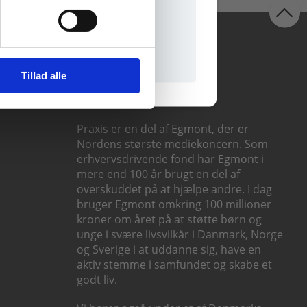
il praxisOnline
Følg os
Tillad alle
Praxis er en del af Egmont, der er
Nordens største mediekoncern. Som
erhvervsdrivende fond har Egmont i
mere end 100 år brugt en del af
overskuddet på at hjælpe andre. I dag
bruger Egmont omkring 100 millioner
kroner om året på at støtte børn og
unge i svære livsvilkår i Danmark, Norge
og Sverige i at uddanne sig, have en
aktiv stemme i samfundet og skabe et
godt liv.