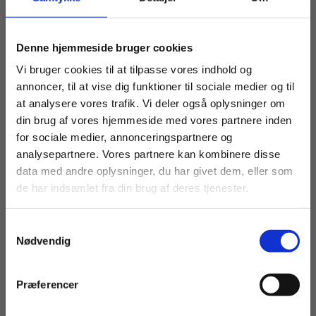
Køb læremidler og find masterclasses mm.
Denne hjemmeside bruger cookies
Fortsæt som:
Vi bruger cookies til at tilpasse vores indhold og
annoncer, til at vise dig funktioner til sociale medier og til
at analysere vores trafik. Vi deler også oplysninger om
din brug af vores hjemmeside med vores partnere inden
For privatkunder og
For institutioner og
for sociale medier, annonceringspartnere og
analysepartnere. Vores partnere kan kombinere disse
studerende. Du får
virksomheder. Du
data med andre oplysninger, du har givet dem, eller som
ARTIKEL
vist priser inkl.
får vist priser ekskl.
Eleverne får lov at være kreative – ja
de har indsamlet fra din brug af deres tjenester.
moms.
moms.
nærmest kunstneriske
Samtykkevalg
Privat
Institution
Nødvendig
EUX
HF
HHX
HTX
STX
INFORMATIK
KREATIVITET
Præferencer