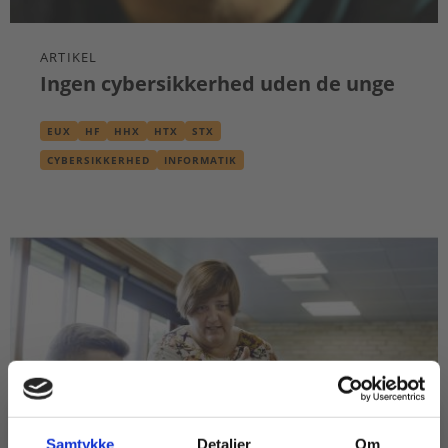
ARTIKEL
Ingen cybersikkerhed uden de unge
EUX
HF
HHX
HTX
STX
CYBERSIKKERHED
INFORMATIK
Samtykke
Detaljer
Om