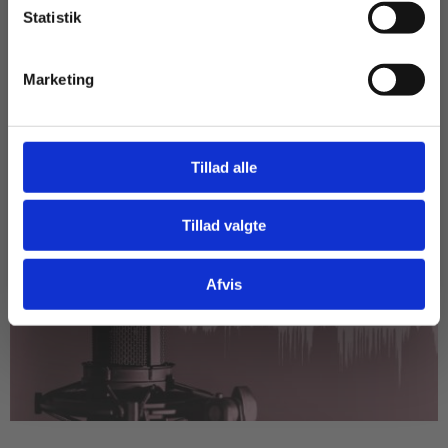
Statistik
Tilgå dine onlinematerialer
Marketing
Tillad alle
Tillad valgte
Gå til praxisOnline
Afvis