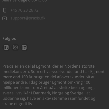
Alle hverdage 8.00-15.00
+45 70 23 26 72
support@praxis.dk
Følg os
Praxis er en del af Egmont, der er Nordens største
mediekoncern. Som erhvervsdrivende fond har Egmont i
mere end 100 år brugt en del af overskuddet på at
hjælpe andre. I dag bruger Egmont omkring 100
millioner kroner om året på at støtte børn og unge i
svære livsvilkår i Danmark, Norge og Sverige i at
uddanne sig, have en aktiv stemme i samfundet og
skabe et godt liv.