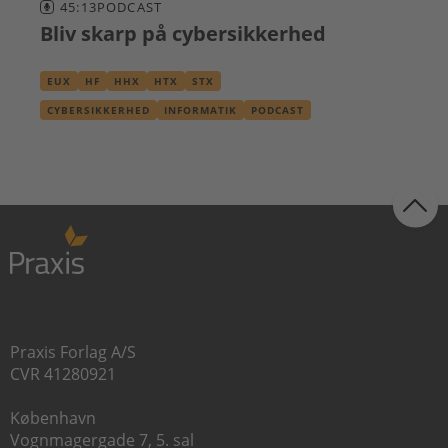
45:13
PODCAST
Bliv skarp på cybersikkerhed
EUX
HF
HHX
HTX
STX
CYBERSIKKERHED
INFORMATIK
PODCAST
Praxis Forlag A/S
CVR 41280921
København
Vognmagergade 7, 5. sal