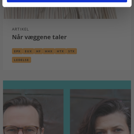
ARTIKEL
Når væggene taler
EPX
EUX
HF
HHX
HTX
STX
LEDELSE