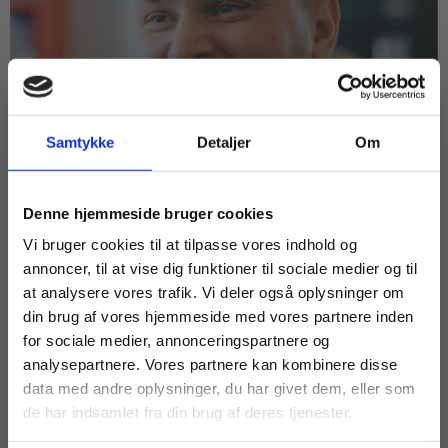
Samtykke
Detaljer
Om
Køb læremidler og find masterclasses mm.
Denne hjemmeside bruger cookies
Fortsæt som:
Vi bruger cookies til at tilpasse vores indhold og
annoncer, til at vise dig funktioner til sociale medier og til
at analysere vores trafik. Vi deler også oplysninger om
ARTIKEL
din brug af vores hjemmeside med vores partnere inden
Q&A med Morten Blichfeldt
For privatkunder og
For institutioner og
for sociale medier, annonceringspartnere og
Andersen: Mærk ledelse på
analysepartnere. Vores partnere kan kombinere disse
studerende. Du får
virksomheder. Du
forlagsgangen
data med andre oplysninger, du har givet dem, eller som
vist priser inkl.
får vist priser ekskl.
de har indsamlet fra din brug af deres tjenester.
moms.
moms.
EPX
EUX
HF
HHX
HTX
STX