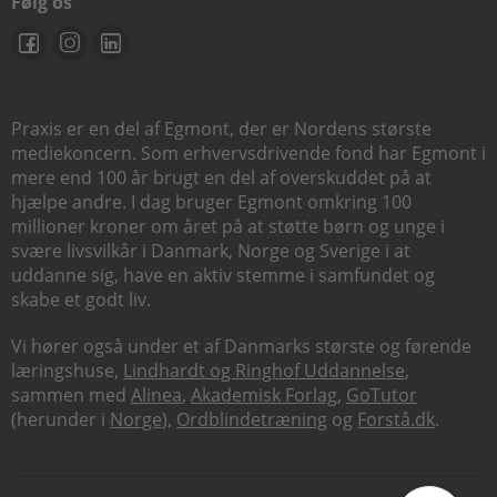
Følg os
Praxis er en del af Egmont, der er Nordens største
mediekoncern. Som erhvervsdrivende fond har Egmont i
mere end 100 år brugt en del af overskuddet på at
hjælpe andre. I dag bruger Egmont omkring 100
millioner kroner om året på at støtte børn og unge i
svære livsvilkår i Danmark, Norge og Sverige i at
uddanne sig, have en aktiv stemme i samfundet og
skabe et godt liv.
Vi hører også under et af Danmarks største og førende
læringshuse,
Lindhardt og Ringhof Uddannelse
,
sammen med
Alinea
,
Akademisk Forlag
,
GoTutor
(herunder i
Norge
),
Ordblindetræning
og
Forstå.dk
.