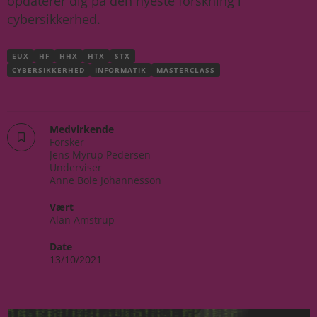
opdaterer dig på den nyeste forskning i
cybersikkerhed.
EUX
HF
HHX
HTX
STX
CYBERSIKKERHED
INFORMATIK
MASTERCLASS
Medvirkende
Forsker
Jens Myrup Pedersen
Underviser
Anne Boie Johannesson
Vært
Alan Amstrup
Date
13/10/2021