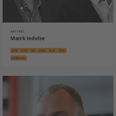
ARTIKEL
Mærk ledelse
EPX
EUX
HF
HHX
HTX
STX
LEDELSE