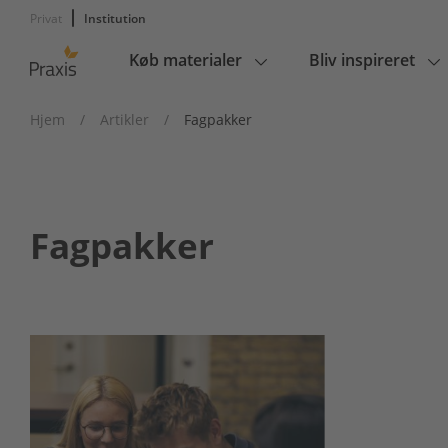
Privat
Institution
Køb materialer
Bliv inspireret
Main
navigation
Hjem
/
Artikler
/
Fagpakker
Fagpakker