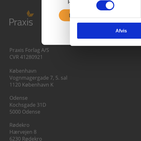
priser inkl. moms.
Fortsæt som privat
Afvis
Praxis Forlag A/S
CVR 41280921
København
Vognmagergade 7, 5. sal
1120 København K
Odense
Kochsgade 31D
5000 Odense
Rødekro
Hærvejen 8
6230 Rødekro