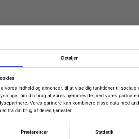
Detaljer
 masterclasses mm.
ookies
Tilgå din
se vores indhold og annoncer, til at vise dig funktioner til sociale
oplysninger om din brug af vores hjemmeside med vores partnere i
ysepartnere. Vores partnere kan kombinere disse data med andr
et fra din brug af deres tjenester.
For institutioner og
virksomheder. Du får
Præferencer
Statistik