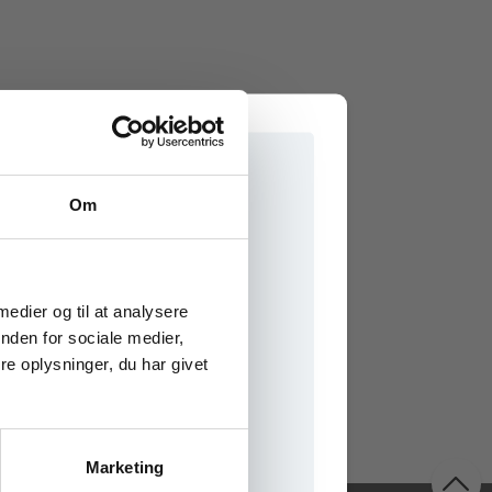
Om
e onlinematerialer
 medier og til at analysere
nden for sociale medier,
e oplysninger, du har givet
Marketing