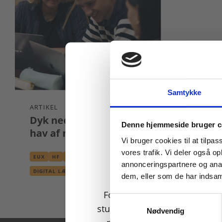
Samtykke
ARTIKEL
Dyk ned i et digitalt
Køb læremidler og find
Denne hjemmeside bruger c
hav af muligheder
Vi bruger cookies til at tilpas
vores trafik. Vi deler også 
EUX
HF
HHX
HTX
STX
annonceringspartnere og anal
DIGITAL LÆRING
FAGPAKKER
dem, eller som de har indsaml
For privatkunder og
Samtykkevalg
studerende. Du får vist
Nødvendig