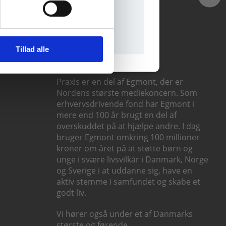
Følg os
il praxisOnline
Tillad alle
Praxis er en del af Egmont, der er
Nordens største mediekoncern. Som
erhvervsdrivende fond har Egmont i
mere end 100 år brugt en del af
overskuddet på at hjælpe andre. I dag
bruger Egmont omkring 100 millioner
kroner om året på at støtte børn og
unge i svære livsvilkår i Danmark, Norge
og Sverige i at uddanne sig, have en
aktiv stemme i samfundet og skabe et
godt liv.
Vi hører også under et af Danmarks
største og førende