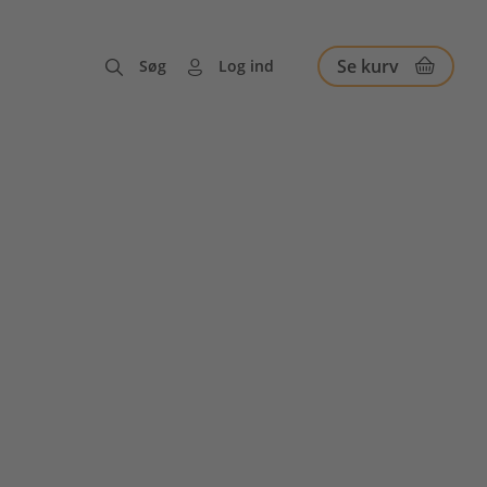
Se kurv
Søg
Log ind