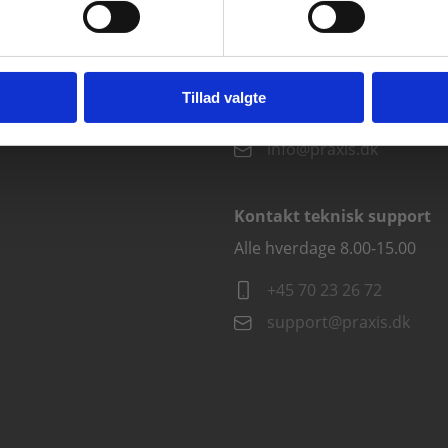
vist priser ekskl. moms.
Kontakt kundeservice
Fortsæt som institution
Gå t
Alle hverdage kl. 10.00-15.00
Tillad valgte
+45 70 23 85 87
info@praxis.dk
Kontakt teknisk support
Alle hverdage 8.00-15.00
+45 70 23 26 72
support@praxis.dk