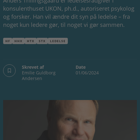
Anders Trillingsgaard er ledelsesrådgiver i
konsulenthuset UKON, ph.d., autoriseret psykolog
og forsker. Han vil ændre dit syn på ledelse – fra
noget kun ledere gør, til noget vi gør sammen.
HF
HHX
HTX
STX
LEDELSE
Skrevet af
Date
Emilie Guldborg
01/06/2024
Andersen