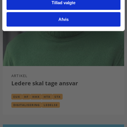
Tillad valgte
Gå til praxisOnline
Afvis
ARTIKEL
Ledere skal tage ansvar
EUX
HF
HHX
HTX
STX
DIGITALISERING
LEDELSE