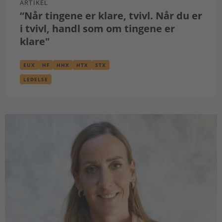
ARTIKEL
“Når tingene er klare, tvivl. Når du er
i tvivl, handl som om tingene er
klare"
EUX
HF
HHX
HTX
STX
LEDELSE