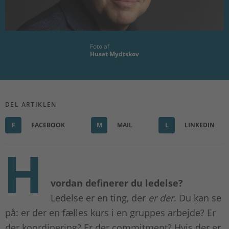
Foto af
Huset Mydtskov
DEL ARTIKLEN
F
FACEBOOK
M
MAIL
L
LINKEDIN
H
vordan definerer du ledelse?
Ledelse er en ting, der
er der
. Du kan se
på: er der en fælles kurs i en gruppes arbejde? Er
der koordinering? Er der commitment? Hvis der er