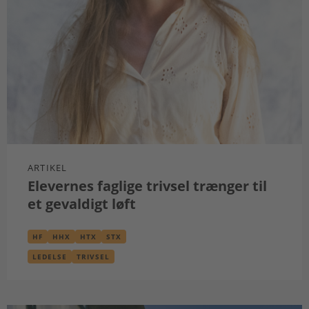
ARTIKEL
Elevernes faglige trivsel trænger til
et gevaldigt løft
HF
HHX
HTX
STX
LEDELSE
TRIVSEL