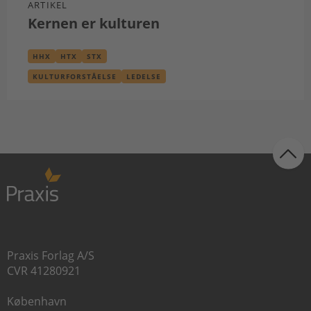
ARTIKEL
Kernen er kulturen
HHX
HTX
STX
KULTURFORSTÅELSE
LEDELSE
Praxis Forlag A/S
CVR 41280921
København