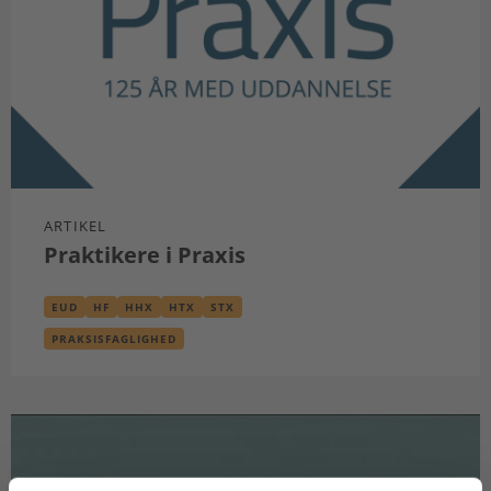
ARTIKEL
Praktikere i Praxis
EUD
HF
HHX
HTX
STX
PRAKSISFAGLIGHED