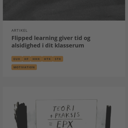
ARTIKEL
Flipped learning giver tid og
alsidighed i dit klasserum
EUX
HF
HHX
HTX
STX
MOTIVATION