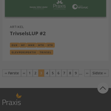
ARTIKEL
TrivselsLUP #2
EUX
HF
HHX
HTX
STX
ELEVPERSPEKTIV
TRIVSEL
…
‹‹ Første
‹‹
1
2
3
4
5
6
7
8
9
››
Sidste ››
Første side
Forrige
Side
Side
Nuværende
Side
Side
Side
Side
Side
Side
Næste
Sidste 
side
side
side