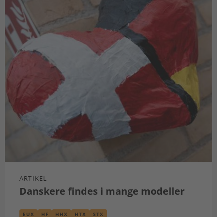
ARTIKEL
Danskere findes i mange modeller
EUX
HF
HHX
HTX
STX