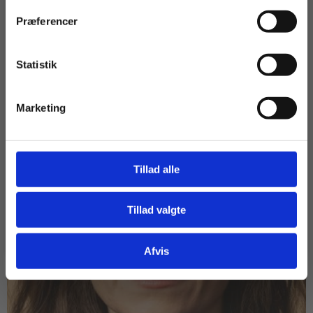
Præferencer
EUX
HF
HHX
HTX
STX
DANSK
LITTERATURKANON
Statistik
Tilgå dine onlinematerialer
Marketing
Tillad alle
Tillad valgte
Gå til praxisOnline
Afvis