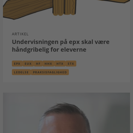
ARTIKEL
Undervisningen på epx skal være
håndgribelig for eleverne
EPX
EUX
HF
HHX
HTX
STX
LEDELSE
PRAKSISFAGLIGHED