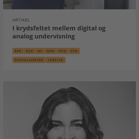
ARTIKEL
I krydsfeltet mellem digital og
analog undervisning
EPX
EUX
HF
HHX
HTX
STX
DIGITALISERING
LEDELSE