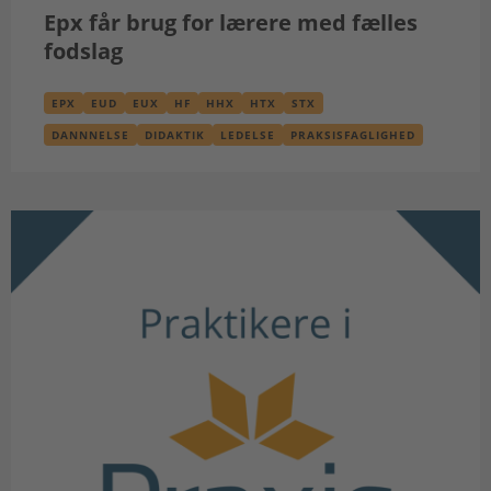
Epx får brug for lærere med fælles
fodslag
EPX
EUD
EUX
HF
HHX
HTX
STX
DANNNELSE
DIDAKTIK
LEDELSE
PRAKSISFAGLIGHED