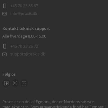
+45 70 23 85 87
info@praxis.dk
Kontakt teknisk support
Alle hverdage 8.00-15.00
+45 70 23 26 72
support@praxis.dk
Følg os
Praxis er en del af Egmont, der er Nordens største
mediekoncern. Som erhvervsdrivende fond har Egmont i