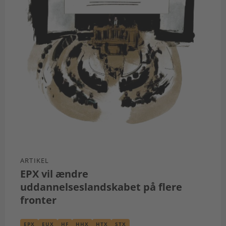
ARTIKEL
EPX vil ændre
uddannelseslandskabet på flere
fronter
EPX
EUX
HF
HHX
HTX
STX