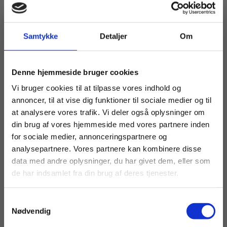
Samtykke
Detaljer
Om
Køb læremidler og find masterclasses mm.
Denne hjemmeside bruger cookies
Fortsæt som:
Vi bruger cookies til at tilpasse vores indhold og
annoncer, til at vise dig funktioner til sociale medier og til
at analysere vores trafik. Vi deler også oplysninger om
din brug af vores hjemmeside med vores partnere inden
For privatkunder og
For institutioner og
for sociale medier, annonceringspartnere og
analysepartnere. Vores partnere kan kombinere disse
studerende. Du får
virksomheder. Du
data med andre oplysninger, du har givet dem, eller som
vist priser inkl.
får vist priser ekskl.
de har indsamlet fra din brug af deres tjenester.
moms.
moms.
ARTIKEL
Samtykkevalg
Privat
Institution
Efter mange års insisteren lykkedes
Nødvendig
det: Ny litteraturkanon på vej