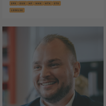
EPX
EUX
HF
HHX
HTX
STX
LEDELSE