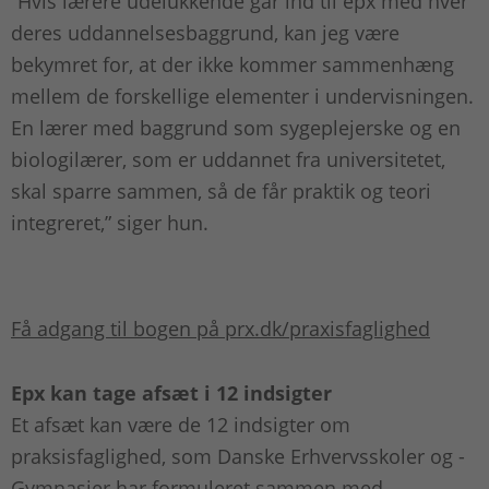
”Hvis lærere udelukkende går ind til epx med hver
deres uddannelsesbaggrund, kan jeg være
bekymret for, at der ikke kommer sammenhæng
mellem de forskellige elementer i undervisningen.
En lærer med baggrund som sygeplejerske og en
biologilærer, som er uddannet fra universitetet,
skal sparre sammen, så de får praktik og teori
integreret,” siger hun.
Få adgang til bogen på prx.dk/praxisfaglighed
Epx kan tage afsæt i 12 indsigter
Et afsæt kan være de 12 indsigter om
praksisfaglighed, som Danske Erhvervsskoler og -
Gymnasier har formuleret sammen med