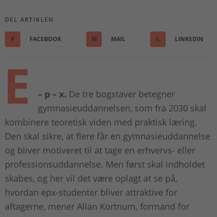
DEL ARTIKLEN
F
FACEBOOK
M
MAIL
L
LINKEDIN
E
– p – x.
De tre bogstaver betegner
gymnasieuddannelsen, som fra 2030 skal
kombinere teoretisk viden med praktisk læring.
Den skal sikre, at flere får en gymnasieuddannelse
og bliver motiveret til at tage en erhvervs- eller
professionsuddannelse. Men først skal indholdet
skabes, og her vil det være oplagt at se på,
hvordan epx-studenter bliver attraktive for
aftagerne, mener Allan Kortnum, formand for