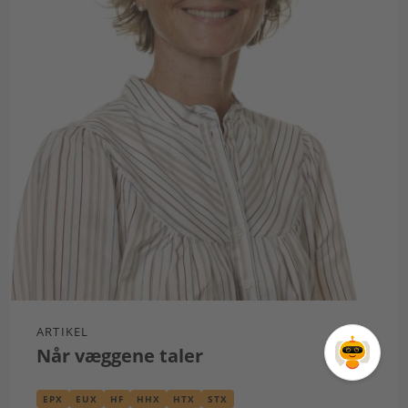
ARTIKEL
Når væggene taler
EPX
EUX
HF
HHX
HTX
STX