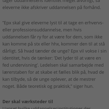
tager uddannelsens identitet meget alvorligt, så
eleverne ikke afskriver uddannelsen på forhånd.
”Epx skal give eleverne lyst til at tage en erhvervs-
eller professionsuddannelse, men hvis
uddannelsen får ry for at være for dem, som ikke
kan komme på stx eller hhx, kommer den til at stå
dårligt. Så hvad tænder de unge? Epx vil vokse i sin
identitet, hvis de tænker: ’Det lyder til at være en
fed undervisning’. Ledelsen skal samarbejde med
lærerstaben for at skabe et fælles blik på, hvad de
kan tilbyde, så de unge oplever, at de mestrer
noget. Både teoretisk og praktisk,” siger hun.
Der skal værksteder til
Uanset hvilke uddannelsesinstitutioner der