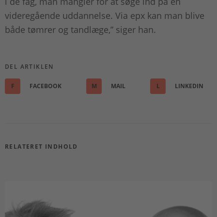
i de fag, man mangler for at søge ind på en
videregående uddannelse. Via epx kan man blive
både tømrer og tandlæge,” siger han.
DEL ARTIKLEN
F
FACEBOOK
M
MAIL
L
LINKEDIN
RELATERET INDHOLD