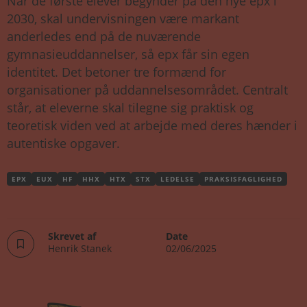
Når de første elever begynder på den nye epx i
2030, skal undervisningen være markant
anderledes end på de nuværende
gymnasieuddannelser, så epx får sin egen
identitet. Det betoner tre formænd for
organisationer på uddannelsesområdet. Centralt
står, at eleverne skal tilegne sig praktisk og
teoretisk viden ved at arbejde med deres hænder i
autentiske opgaver.
EPX
EUX
HF
HHX
HTX
STX
LEDELSE
PRAKSISFAGLIGHED
Skrevet af
Date
Henrik Stanek
02/06/2025