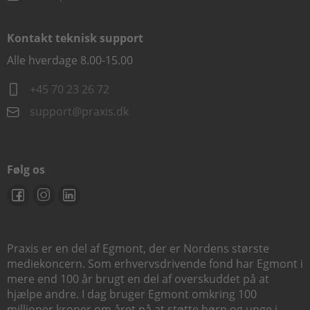
Kontakt teknisk support
Alle hverdage 8.00-15.00
+45 70 23 26 72
support@praxis.dk
Følg os
Praxis er en del af Egmont, der er Nordens største
mediekoncern. Som erhvervsdrivende fond har Egmont i
mere end 100 år brugt en del af overskuddet på at
hjælpe andre. I dag bruger Egmont omkring 100
millioner kroner om året på at støtte børn og unge i