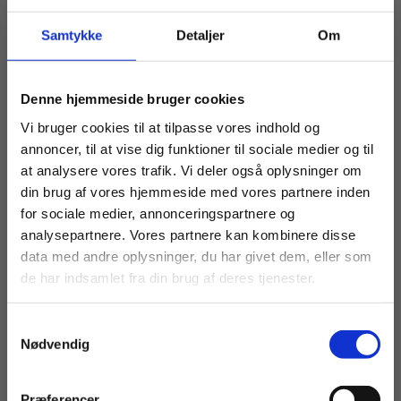
“Man skal selvfølgelig fortsat bruge digitale
medier, hvor det giver mening. Men det analoge
Samtykke
Detaljer
Om
skal også genindføres. Bring bøger, papir,
kuglepenne, farver, post-its, sakse, terninger,
Køb læremidler og find masterclasses mm.
Denne hjemmeside bruger cookies
brætspil og tavler tilbage til skolerne,” siger Dorte
Fortsæt som:
Vi bruger cookies til at tilpasse vores indhold og
Ågård.
annoncer, til at vise dig funktioner til sociale medier og til
at analysere vores trafik. Vi deler også oplysninger om
Uanset hvilke forandringer der implementeres, er
din brug af vores hjemmeside med vores partnere inden
det vigtigste, ifølge Anya Eskildsen, at ledelsen er
For privatkunder og
For institutioner og
for sociale medier, annonceringspartnere og
analysepartnere. Vores partnere kan kombinere disse
nærværende, tydelig og principfast, så
studerende. Du får
virksomheder. Du
data med andre oplysninger, du har givet dem, eller som
forventninger til lærere og elever er knivskarpe.
vist priser inkl.
får vist priser ekskl.
de har indsamlet fra din brug af deres tjenester.
moms.
moms.
“Det er de samme ledelsesværktøjer, som gælder i
Samtykkevalg
Privat
Institution
de fleste sammenhænge,” siger hun og fortsætter:
Nødvendig
”Det er vigtigt, at man ikke bare laver restriktioner,
giver eleverne flere bøger og håber, at det var det.
Præferencer