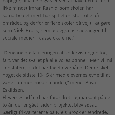
påpeger, at vi heldigvis er ved at have lært lektien.
Ikke mindst Imran Rashid, som skolen har
samarbejdet med, har spillet en stor rolle på
området, og derfor er flere skoler på vej til at gøre
som Niels Brock; nemlig begrænse adgangen til
sociale medier i klasselokalerne.”
”Dengang digitaliseringen af undervisningen tog
fart, var det svaret på alle vores bønner. Men vi må
konstatere, at det har taget overhånd. Der er sket
noget de sidste 10-15 år med elevernes evne til at
være sammen med hinanden,” mener Anya
Eskildsen.
Elevernes adfærd har forandret sig markant på de
to år, der er gået, siden projektet blev søsat.
Særligt frikvartererne på Niels Brock er ændrede.