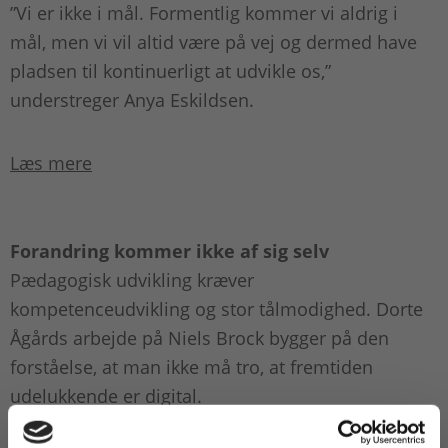
”Vi er ikke i mål. Formentlig kommer vi aldrig i
mål, men vi vil altid være på vej og dermed have
pladsen til kontinuerligt at udvikle os,”
understreger Anya Eskildsen.
Læs mere
Forandring kommer ikke af sig selv
Pædagogisk udvikling kræver
kompetenceudvikling og stor tålmodighed. Dorte
Ågårds arbejde på Niels Brock bygger på den
forståelse, at man ikke må tro, at fremtiden
udelukkende er digital.