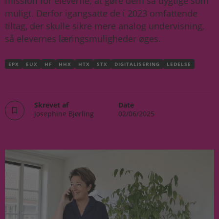
mission for eleverne; at gøre dem så dygtige som
muligt. Derfor igangsatte de i 2023 omfattende
tiltag, der skulle sikre mere analog undervisning,
så elevernes læringsmuligheder øges.
EPX
EUX
HF
HHX
HTX
STX
DIGITALISERING
LEDELSE
Skrevet af
Date
Josephine Bjørling
02/06/2025