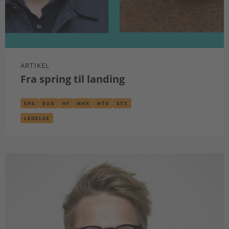
ARTIKEL
Fra spring til landing
EPX
EUX
HF
HHX
HTX
STX
LEDELSE