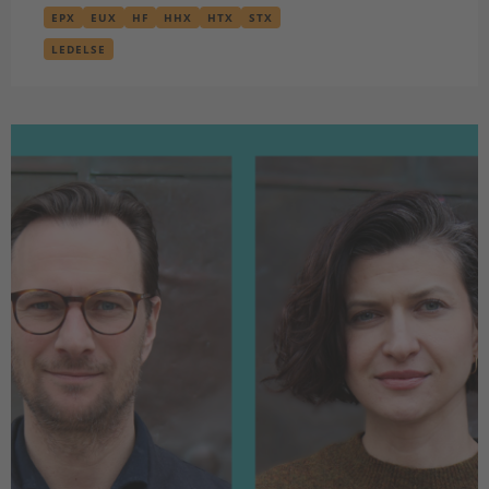
EPX
EUX
HF
HHX
HTX
STX
LEDELSE