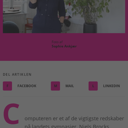
Foto af
Sophie Ankjær
DEL ARTIKLEN
F
FACEBOOK
M
MAIL
L
LINKEDIN
C
omputeren er et af de vigtigste redskaber
på landets gymnasier. Niels Brocks