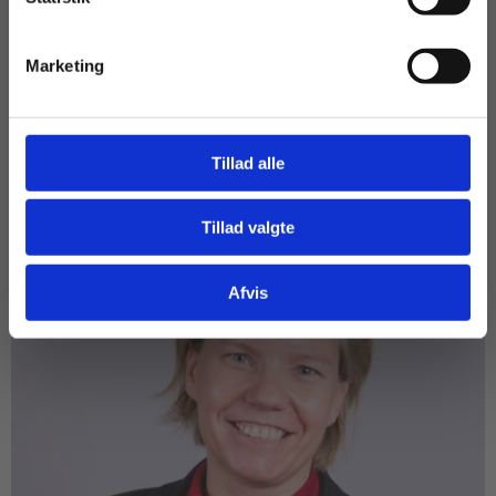
F
FACEBOOK
M
MAIL
L
LINKEDIN
Tilgå dine onlinematerialer
Marketing
RELATERET INDHOLD
Tillad alle
Tillad valgte
Gå til praxisOnline
Afvis