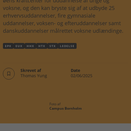
øens kraftcenter for uddannelse af unge og
voksne, og den kan bryste sig af at udbyde 25
erhvervsuddannelser, fire gymnasiale
uddannelser, voksen- og efteruddannelser samt
danskuddannelser målrettet voksne udlændinge.
EPX
EUX
HHX
HTX
STX
LEDELSE
Skrevet af
Date
Thomas Yung
02/06/2025
Foto af
Campus Bornholm