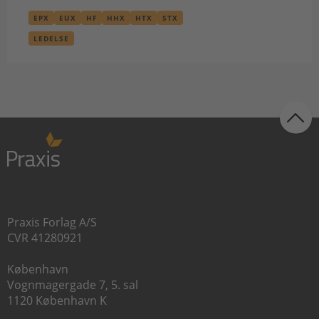
EPX
EUX
HF
HHX
HTX
STX
LEDELSE
Praxis Forlag A/S
CVR 41280921
København
Vognmagergade 7, 5. sal
1120 København K