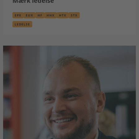
Mærk ledelse
EPX
EUX
HF
HHX
HTX
STX
LEDELSE