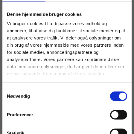
uddybninger som grunden til ..., og de næste step
er ...
Køb læremidler og find masterclasses mm.
Denne hjemmeside bruger cookies
Fortsæt som:
Vi bruger cookies til at tilpasse vores indhold og
Forandringer skal ske på et oplyst grundlag, og det
annoncer, til at vise dig funktioner til sociale medier og til
at implementere nye reformer er omfattende. Fem
at analysere vores trafik. Vi deler også oplysninger om
din brug af vores hjemmeside med vores partnere inden
år – inden epx’en skal starte – er ikke lang tid, og
For privatkunder og
For institutioner og
for sociale medier, annonceringspartnere og
der vil være nogen, der ikke kan se sig i det, som
analysepartnere. Vores partnere kan kombinere disse
studerende. Du får
virksomheder. Du
venter eller i det, som kræves i sådanne processer.
data med andre oplysninger, du har givet dem, eller som
vist priser inkl.
får vist priser ekskl.
Det er helt fair og forståeligt. Som direktør skal jeg
de har indsamlet fra din brug af deres tjenester.
moms.
moms.
lede forandringen bedst muligt – det gør jeg ved at
sætte retning, ved at oversætte og involvere og ved
Samtykkevalg
Privat
Institution
Nødvendig
at være relationel.
Præferencer
DEL ARTIKLEN
Statistik