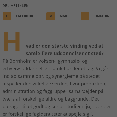
DEL ARTIKLEN
F
FACEBOOK
M
MAIL
L
LINKEDIN
H
vad er den største vinding ved at
samle flere uddannelser et sted?
På Bornholm er voksen-, gymnasie- og
erhvervsuddannelser samlet under et tag. Vi går
ind ad samme dør, og synergierne på stedet
afspejler den virkelige verden, hvor produktion,
administration og faggrupper samarbejder på
tværs af forskellige aldre og baggrunde. Det
bidrager til et godt og sundt studiemiljø, hvor der
er forskellige fagidentiteter at spejle sig i.