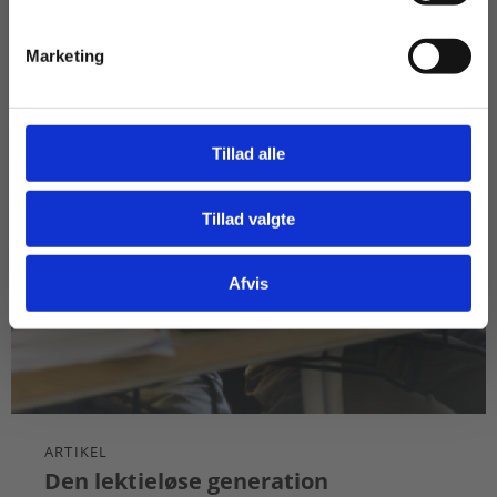
Marketing
Tillad alle
Tillad valgte
Gå til praxisOnline
Afvis
ARTIKEL
Den lektieløse generation