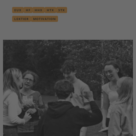
EUX
HF
HHX
HTX
STX
LEKTIER
MOTIVATION