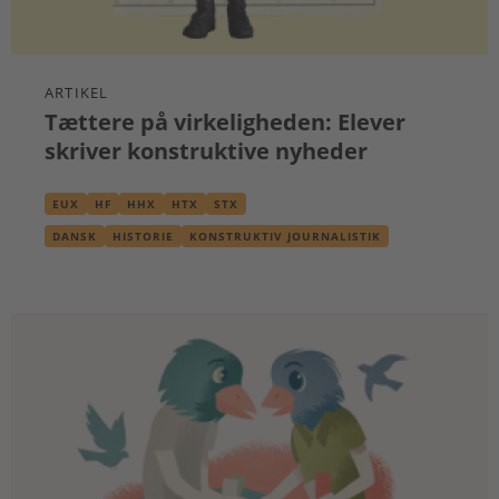
ARTIKEL
Tættere på virkeligheden: Elever
skriver konstruktive nyheder
EUX
HF
HHX
HTX
STX
DANSK
HISTORIE
KONSTRUKTIV JOURNALISTIK
OLDTIDSKUNDSKAB