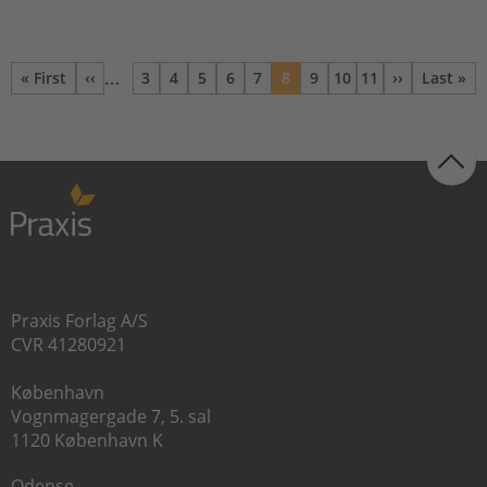
SAMFUNDSFAG
…
« First
‹‹
3
4
5
6
7
8
9
10
11
››
Last »
Første side
Forrige
Side
Side
Side
Side
Side
Nuværende
Side
Side
Side
Næste
Sidst
side
side
side
Praxis Forlag A/S
CVR 41280921
København
Vognmagergade 7, 5. sal
1120 København K
Odense