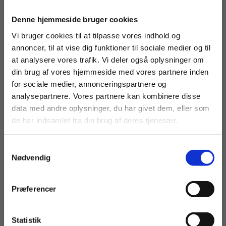
Køb læremidler og find masterclasses mm.
Denne hjemmeside bruger cookies
Fortsæt som:
Vi bruger cookies til at tilpasse vores indhold og
annoncer, til at vise dig funktioner til sociale medier og til
at analysere vores trafik. Vi deler også oplysninger om
din brug af vores hjemmeside med vores partnere inden
For privatkunder og
For institutioner og
for sociale medier, annonceringspartnere og
analysepartnere. Vores partnere kan kombinere disse
studerende. Du får
virksomheder. Du
data med andre oplysninger, du har givet dem, eller som
ARTIKEL
vist priser inkl.
får vist priser ekskl.
de har indsamlet fra din brug af deres tjenester.
Taler du ny-kønsk?
moms.
moms.
Samtykkevalg
EUX
HF
HHX
HTX
STX
Privat
Institution
Nødvendig
KULTURFORSTÅELSE
SEKSUALUNDERVISNING
SPROGFORSTÅELSE
Præferencer
Statistik
Tilgå dine onlinematerialer