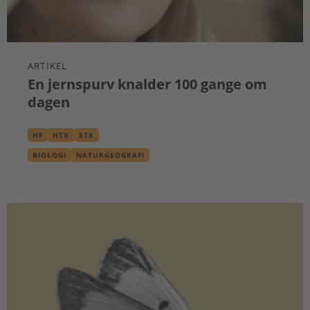
ARTIKEL
En jernspurv knalder 100 gange om
dagen
HF
HTX
STX
BIOLOGI
NATURGEOGRAFI