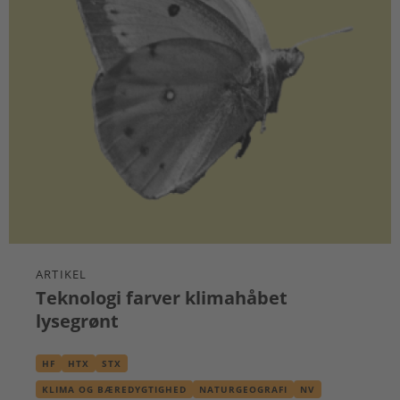
ARTIKEL
Teknologi farver klimahåbet
lysegrønt
HF
HTX
STX
KLIMA OG BÆREDYGTIGHED
NATURGEOGRAFI
NV