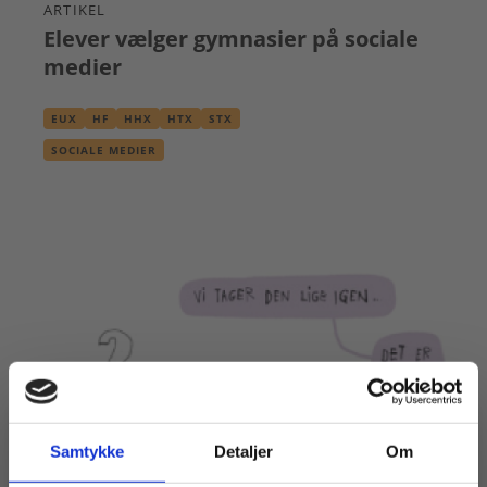
ARTIKEL
Elever vælger gymnasier på sociale
medier
EUX
HF
HHX
HTX
STX
SOCIALE MEDIER
Samtykke
Detaljer
Om