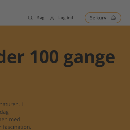
Se kurv
Søg
Log ind
der 100 gange
naturen. I
 dag
mmen med
 fascination,