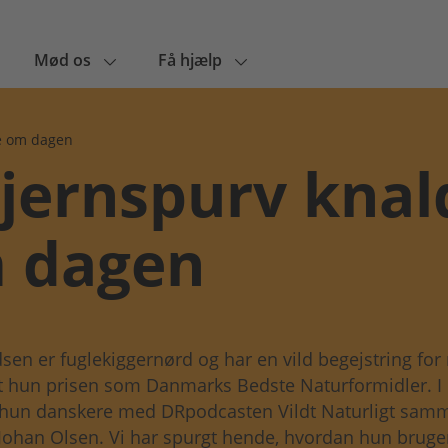
Mød os
Få hjælp
e om dagen
 jernspurv knal
 dagen
sen er fuglekiggernørd og har en vild begejstring for 
t hun prisen som Danmarks Bedste Naturformidler. I
r hun danskere med DR­podcasten Vildt Naturligt sa
Johan Olsen. Vi har spurgt hende, hvordan hun bruger