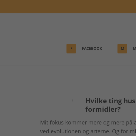
F
FACEBOOK
M
M
Hvilke ting hus
formidler?
Mit fokus kommer mere og mere på at
ved evolutionen og arterne. Og for m