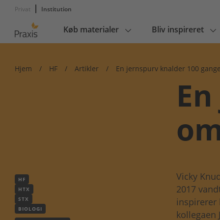
Privat
Institution
Køb materialer
Bliv inspireret
Main
navigation
Hjem
/
HF
/
Artikler
/
En jernspurv knalder 100 gang
En
om
Vicky Knud
HF
2017 vand
HTX
STX
inspirere
BIOLOGI
kollegaen 