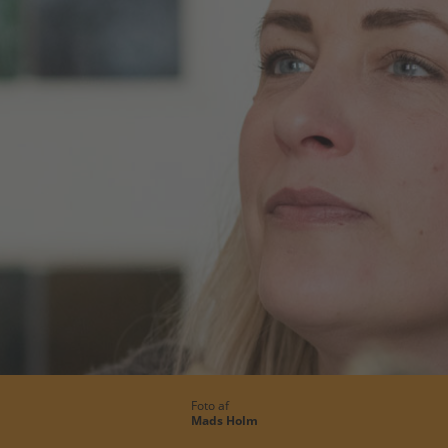
Foto af
Mads Holm