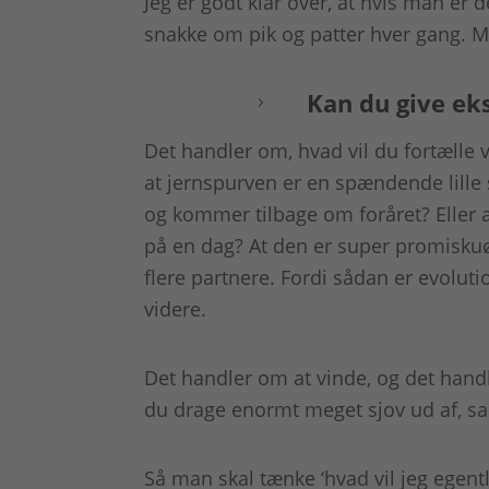
Jeg er godt klar over, at hvis man er 
snakke om pik og patter hver gang. Me
Kan du give ek
Det handler om, hvad vil du fortælle v
at jernspurven er en spændende lille 
og kommer tilbage om foråret? Eller 
på en dag? At den er super promisku
flere partnere. Fordi sådan er evolut
videre.
Det handler om at vinde, og det hand
du drage enormt meget sjov ud af, sa
Så man skal tænke ‘hvad vil jeg egentli