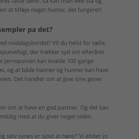
deres faste lærer, så kan man ikke stå og
n at tilføje noget humor, det fungerer!
sempler pa det?
ed middagsbordet? Vil du helst for­ tælle,
spurvefugl, der trækker syd om efteråret
at jernspurven kan knalde 100 gange
øs, og at både hanner og hunner kan have
ionen. Det handler om at give sine gener
ler om at have en god partner. Og det kan
mtidig med at du giver noget viden.
g selv synes er sjovt at høre?’ Vi elsker jo