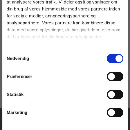
at analysere vores trafik. Vi deler også oplysninger om
din brug af vores hjemmeside med vores partnere inden
For privatkunder og
For institutioner og
for sociale medier, annonceringspartnere og
analysepartnere. Vores partnere kan kombinere disse
2 formater
studerende. Du får
virksomheder. Du
data med andre oplysninger, du har givet dem, eller som
vist priser inkl.
får vist priser ekskl.
GEOdetektiven
de har indsamlet fra din brug af deres tjenester.
moms.
moms.
Niels Vinther
Thomas Birk
Samtykkevalg
Privat
Institution
Nødvendig
Fra
75,00 KR.
Præferencer
Statistik
Tilgå dine onlinematerialer
Marketing