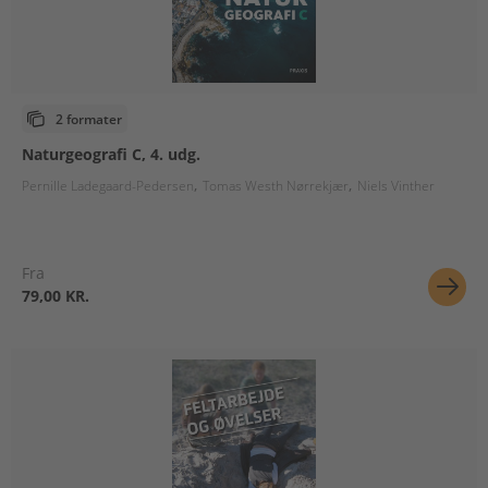
2 formater
Naturgeografi C, 4. udg.
Pernille Ladegaard-Pedersen
Tomas Westh Nørrekjær
Niels Vinther
Fra
79,00 KR.