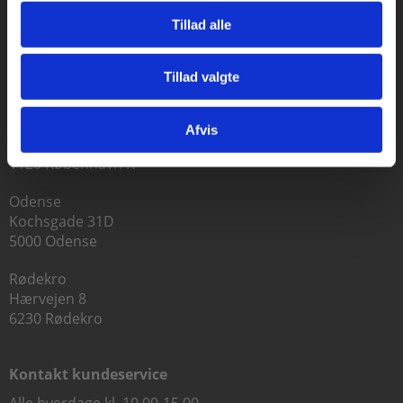
Tillad alle
Praxis Forlag A/S
Tillad valgte
CVR 41280921
Gå til praxisOnline
København
Afvis
Vognmagergade 7, 5. sal
1120 København K
Odense
Kochsgade 31D
5000 Odense
Rødekro
Hærvejen 8
6230 Rødekro
Kontakt kundeservice