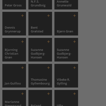
N.F.S.
Annette
Peter Gross
Grundtvig
Grunwald
Dennis
Bent
Grynnerup
Grølsted
Bjørn Grøn
Bjarning
Suzanne
Suzanne
Christian
Gudbjerg-
Gudbjerg-
Grøn
Hansen
Hansen
Thomasine
Vibeke R.
Jan Guillou
Gyllembourg
Gylling
Marianne
Stensgaard
Roland
Ulla