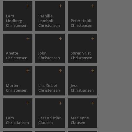
Lars
Pernille
Lindberg
Lomholt
Peter Holdt
Christensen
Christensen
Christensen
Anette
John
Søren Vrist
Christensen
Christensen
Christensen
Morten
Lise Debel
Jess
Christensen
Christensen
Christiansen
Lars
Lars Kristian
Marianne
Christiansen
Clausen
Clausen