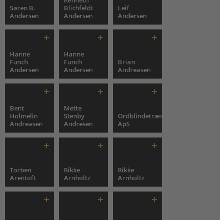
Kenneth
Søren B.
Blichfeldt
Leif
Andersen
Andersen
Andersen
Hanne
Hanne
Funch
Funch
Brian
Andersen
Andersen
Andreasen
Bent
Mette
Holmelin
Stenby
Ordblindetræning
Andreasen
Andresen
ApS
Torben
Rikke
Rikke
Arentoft
Arnholtz
Arnholtz