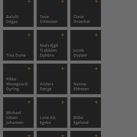
Balalli
Tove
Claus
Dégas
Ditlevsen
Drescher
Niels Ejgil
Trebbien
Jacob
Tina Dunø
Dybbro
Dyppel
Rikke
Mosegaard
Anders
Nanna
Dyring
Dørge
Ebbesen
Michael
Edsen-
Lone Als
Bilbo
Johansen
Egebo
Egelund