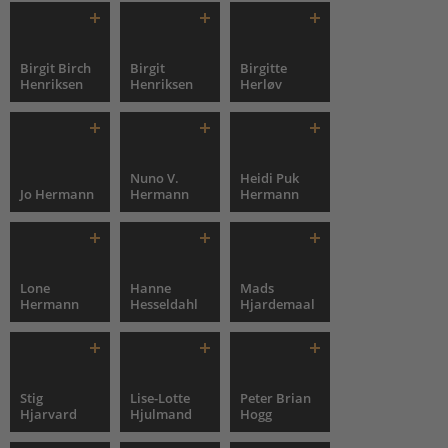
Birgit Birch
Birgit
Birgitte
Henriksen
Henriksen
Herløv
Nuno V.
Heidi Puk
Jo Hermann
Hermann
Hermann
Lone
Hanne
Mads
Hermann
Hesseldahl
Hjardemaal
Stig
Lise-Lotte
Peter Brian
Hjarvard
Hjulmand
Hogg