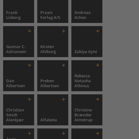
Frank
Praxis
Andreas
Lisborg
Forlag A/S
Achen
Gunnar C.
Kirsten
Adriansen
Ahlburg
Zakiya Ajmi
Rebecca
Dan
Preben
Natasha
Albertsen
Albertsen
Albinus
Christian
Christine
Smidt
Brænder
Alenkjær
Alfabeta
Almstrup