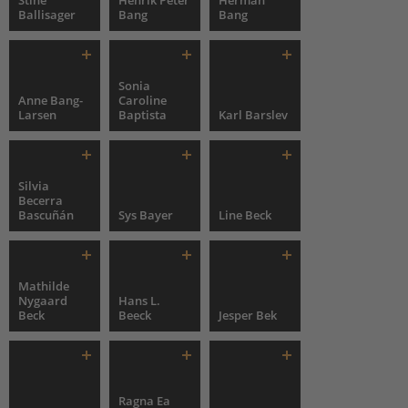
Stine
Henrik Peter
Herman
Ballisager
Bang
Bang
Sonia
Anne Bang-
Caroline
Larsen
Baptista
Karl Barslev
Silvia
Becerra
Bascuñán
Sys Bayer
Line Beck
Mathilde
Nygaard
Hans L.
Beck
Beeck
Jesper Bek
Ragna Ea