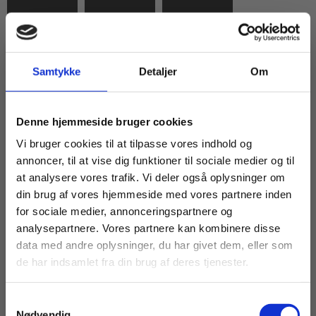
Malene
Eigil
John Vagn
Erkmann
Eskelund
Estrup
Samtykke
Detaljer
Om
Johannes
Poul K.
Lis Vistisen
Køb læremidler og find masterclasses mm.
Ewald
Faarup
Faseth
Denne hjemmeside bruger cookies
Fortsæt som:
Vi bruger cookies til at tilpasse vores indhold og
annoncer, til at vise dig funktioner til sociale medier og til
Diana
at analysere vores trafik. Vi deler også oplysninger om
Cordes
Dan Feld-
Christian
Feibert
Jakobsen
Fentz
din brug af vores hjemmeside med vores partnere inden
For privatkunder og
For institutioner og
for sociale medier, annonceringspartnere og
analysepartnere. Vores partnere kan kombinere disse
studerende. Du får
virksomheder. Du
data med andre oplysninger, du har givet dem, eller som
Susana
vist priser inkl.
får vist priser ekskl.
Silvia
Mathilde
Johannes
de har indsamlet fra din brug af deres tjenester.
moms.
moms.
Fernandez
Fibiger
Fibiger
Samtykkevalg
Privat
Institution
Nødvendig