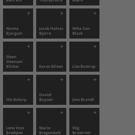
Bent Bill
Thomas Birk
Biørn
Nanna
Jacob Halvas
Mika Sun
Bjargum
Bjerre
Black
Steen
Steensen
Blicher
Karen Blixen
Lise Bostrup
Daniel
Ole Botorp
Boysen
Jens Brandt
Lene Voss
Marie
Stig
Bredsten
Bregendahl
Broström