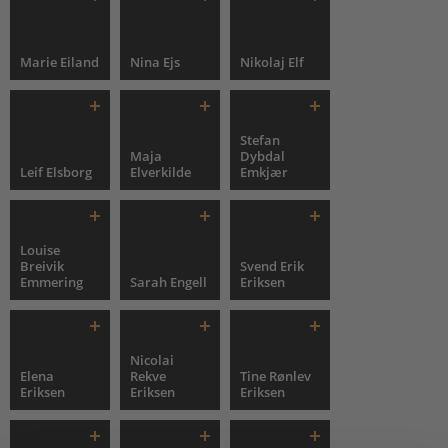
Marie Eiland
Nina Ejs
Nikolaj Elf
Stefan
Maja
Dybdal
Leif Elsborg
Elverkilde
Emkjær
Louise
Breivik
Svend Erik
Emmering
Sarah Engell
Eriksen
Nicolai
Elena
Rekve
Tine Rønlev
Eriksen
Eriksen
Eriksen