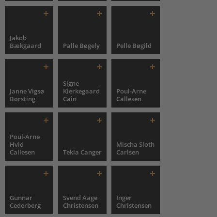
Jakob
Bækgaard
Palle Bøgely
Pelle Bøgild
Signe
Janne Vigsø
Kierkegaard
Poul-Arne
Børsting
Cain
Callesen
Poul-Arne
Hvid
Mischa Sloth
Callesen
Tekla Canger
Carlsen
Gunnar
Svend Aage
Inger
Cederberg
Christensen
Christensen