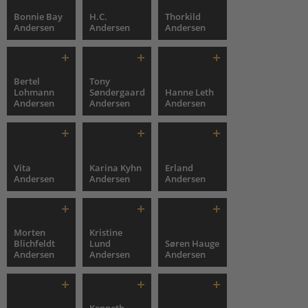
Bonnie Bay
H.C.
Thorkild
Andersen
Andersen
Andersen
Bertel
Tony
Lohmann
Søndergaard
Hanne Leth
Andersen
Andersen
Andersen
Vita
Karina Kyhn
Erland
Andersen
Andersen
Andersen
Morten
Kristine
Blichfeldt
Lund
Søren Hauge
Andersen
Andersen
Andersen