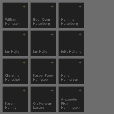
William
Bodil Dam
Henning
Heinesen
Heiselberg
Heiselberg
Jan Hejle
Jan Hejle
Jette Helland
Christina
Kasper Pape
Helle
Helleshøj
Helligsøe
Helmersen
Alexander
Karen
Ole Helweg-
Rich
Helmig
Larsen
Henningsen