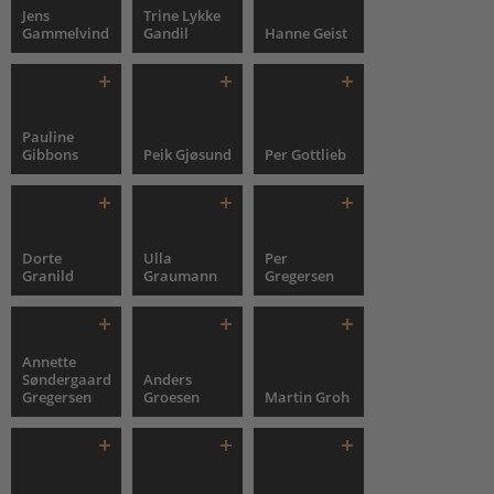
Jens
Trine Lykke
Gammelvind
Gandil
Hanne Geist
Pauline
Gibbons
Peik Gjøsund
Per Gottlieb
Dorte
Ulla
Per
Granild
Graumann
Gregersen
Annette
Søndergaard
Anders
Gregersen
Groesen
Martin Groh