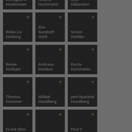
Haakonsen
Hachmann
Håkanson
Kim
Rikke Lie
Sundtoft
Simon
Halberg
Hald
Haldbo
Renée
Andreas
Dorte
Halkjær
Halskov
Hammelev
Thomas
Mikkel
Jens Nyeland
Hammer
Handberg
Handberg
Frank Skov
Poul V