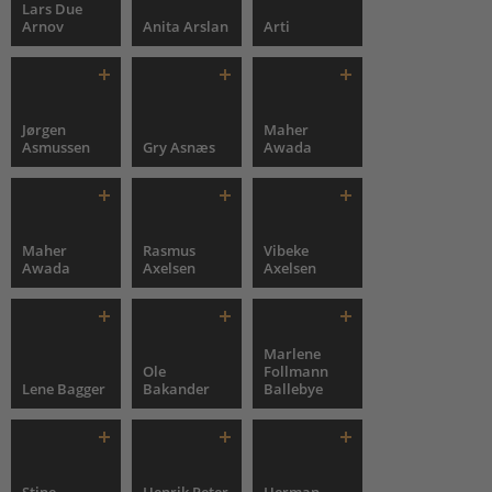
Lars Due
Arnov
Anita Arslan
Arti
Jørgen
Maher
Asmussen
Gry Asnæs
Awada
Maher
Rasmus
Vibeke
Awada
Axelsen
Axelsen
Marlene
Ole
Follmann
Lene Bagger
Bakander
Ballebye