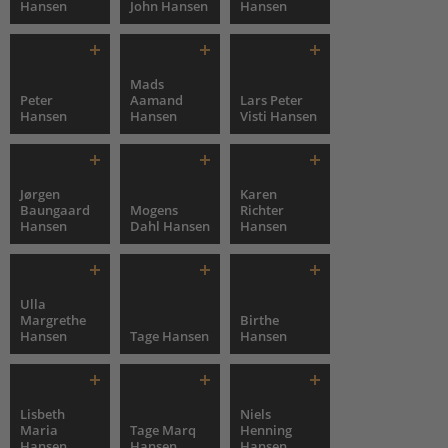
Hansen
John Hansen
Hansen
Mads
Peter
Aamand
Lars Peter
Hansen
Hansen
Visti Hansen
Jørgen
Karen
Baungaard
Mogens
Richter
Hansen
Dahl Hansen
Hansen
Ulla
Margrethe
Birthe
Hansen
Tage Hansen
Hansen
Lisbeth
Niels
Maria
Tage Marq
Henning
Hansen
Hansen
Hansen