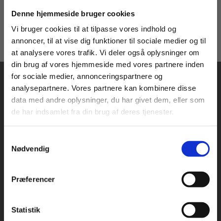
Køb læremidler og find masterclasses mm.
Denne hjemmeside bruger cookies
Fortsæt som:
Vi bruger cookies til at tilpasse vores indhold og
annoncer, til at vise dig funktioner til sociale medier og til
at analysere vores trafik. Vi deler også oplysninger om
din brug af vores hjemmeside med vores partnere inden
For privatkunder og
For institutioner og
for sociale medier, annonceringspartnere og
analysepartnere. Vores partnere kan kombinere disse
studerende. Du får
virksomheder. Du
data med andre oplysninger, du har givet dem, eller som
vist priser inkl.
får vist priser ekskl.
de har indsamlet fra din brug af deres tjenester.
moms.
moms.
Praxis Forlag A/S
Samtykkevalg
Privat
Institution
CVR 41280921
Nødvendig
København
Vognmagergade 7, 5. sal
Præferencer
1120 København K
Odense
Statistik
Tilgå dine onlinematerialer
Kochsgade 31D