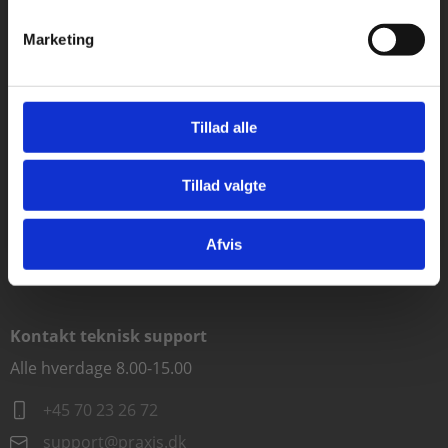
5000 Odense
Marketing
Rødekro
Hærvejen 8
6230 Rødekro
Tillad alle
Kontakt kundeservice
Tillad valgte
Gå til praxisOnline
Alle hverdage kl. 10.00-15.00
+45 70 23 85 87
Afvis
info@praxis.dk
Kontakt teknisk support
Alle hverdage 8.00-15.00
+45 70 23 26 72
support@praxis.dk