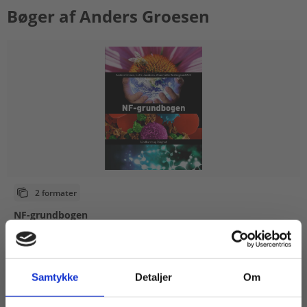
Bøger af Anders Groesen
2 formater
NF-grundbogen
Anders Groesen
Annemette Vestergaard Witt
Lotte Jacobsen
Samtykke
Detaljer
Om
Fra
65,00 KR.