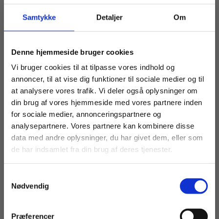
Samtykke
Detaljer
Om
Køb læremidler og find masterclasses mm.
Denne hjemmeside bruger cookies
Fortsæt som:
Vi bruger cookies til at tilpasse vores indhold og
annoncer, til at vise dig funktioner til sociale medier og til
at analysere vores trafik. Vi deler også oplysninger om
din brug af vores hjemmeside med vores partnere inden
For privatkunder og
For institutioner og
for sociale medier, annonceringspartnere og
analysepartnere. Vores partnere kan kombinere disse
studerende. Du får
virksomheder. Du
data med andre oplysninger, du har givet dem, eller som
vist priser inkl.
får vist priser ekskl.
ARTIKEL
de har indsamlet fra din brug af deres tjenester.
Tættere på virkeligheden: Elever
moms.
moms.
skriver konstruktive nyheder
Samtykkevalg
Privat
Institution
Nødvendig
EUX
HF
HHX
HTX
STX
DANSK
HISTORIE
KONSTRUKTIV JOURNALISTIK
Præferencer
OLDTIDSKUNDSKAB