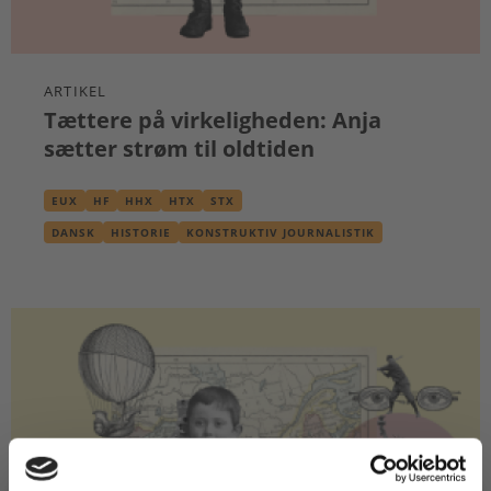
ARTIKEL
Tættere på virkeligheden: Anja
sætter strøm til oldtiden
EUX
HF
HHX
HTX
STX
DANSK
HISTORIE
KONSTRUKTIV JOURNALISTIK
OLDTIDSKUNDSKAB