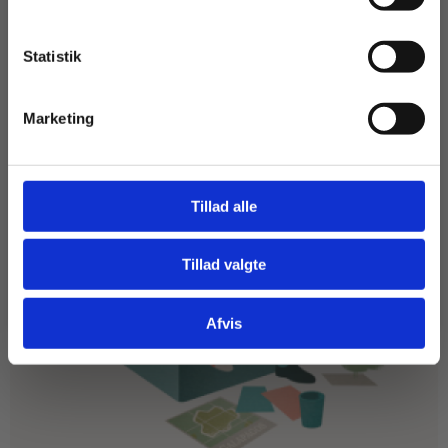
Statistik
Tilgå dine onlinematerialer
Marketing
Tillad alle
Tillad valgte
Gå til praxisOnline
Afvis