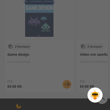
2 formater
2 formater
Game design
Viden om samfun
Lasse Juel Larsen
Suzanne Gudbjerg-Ha
Fra
Fra
65,00 KR.
69,00 KR.