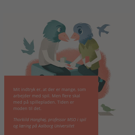
Mit indtryk er, at der er mange, som
arbejder med spil. Men flere skal
med på spillepladen. Tiden er
moden til det.
Thorkild Hanghøj, professor MSO i spil
og læring på Aalborg Universitet