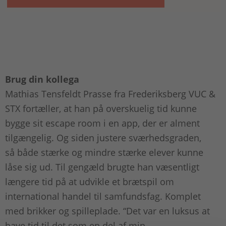
Brug din kollega
Mathias Tensfeldt Prasse fra Frederiksberg VUC &
STX fortæller, at han på overskuelig tid kunne
bygge sit escape room i en app, der er alment
tilgængelig. Og siden justere sværhedsgraden,
så både stærke og mindre stærke elever kunne
låse sig ud. Til gengæld brugte han væsentligt
længere tid på at udvikle et brætspil om
international handel til samfundsfag. Komplet
med brikker og spilleplade. “Det var en luksus at
have tid til det som en del af min