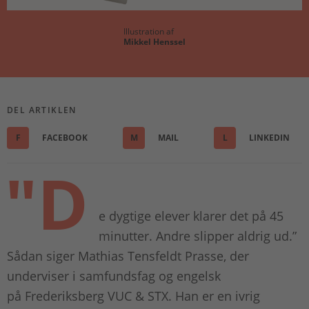
Illustration af
Mikkel Henssel
DEL ARTIKLEN
F
FACEBOOK
M
MAIL
L
LINKEDIN
"D
e dygtige elever klarer det på 45
minutter. Andre slipper aldrig ud.”
Sådan siger Mathias Tensfeldt Prasse, der
underviser i samfundsfag og engelsk
på Frederiksberg VUC & STX. Han er en ivrig