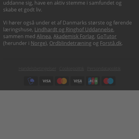
uddanne sig, have en aktiv stemme i samfundet og
skabe et godt liv.
Vi hører også under et af Danmarks største og førende
læringshuse,
Lindhardt og Ringhof Uddannelse
,
sammen med
Alinea
,
Akademisk Forlag
,
GoTutor
(herunder i
Norge
),
Ordblindetræning
og
Forstå.dk
.
Subfooter
Handelsbetingelser
Cookiepolitik
Persondatapolitik
menu
Subfooter
payment
options