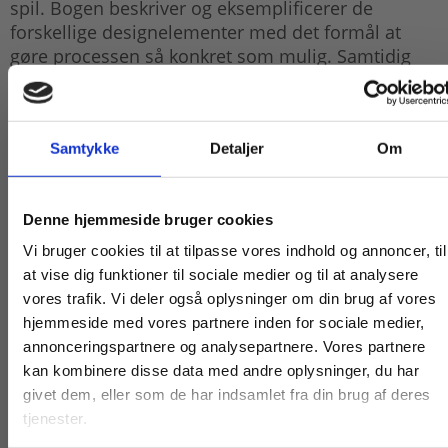
spil. Bogen beskriver og eksemplificerer de
forskellige designelementer med det formål at
gøre processen så konkret som mulig. Samtidig
tilbyder den en række redskaber, som læseren kan
bruge i sine egne game designs.
Bogen kan læses fra start til slut eller fungere som
Samtykke
Detaljer
Om
en opslagsbog. Kapitlerne er korte og
håndgribelige og ledsages af analyseopgaver og
Køb læremidler og find masterclasses mm.
designøvelser, der gradvist sætter læseren i stand
Denne hjemmeside bruger cookies
til at analysere og selv designe computerspil.
Fortsæt som:
Vi bruger cookies til at tilpasse vores indhold og annoncer, til
at vise dig funktioner til sociale medier og til at analysere
Game design
er en inspirerende og lettilgængelig
vores trafik. Vi deler også oplysninger om din brug af vores
lærebog og håndbog, der både kan bruges i
hjemmeside med vores partnere inden for sociale medier,
undervisningen på ungdomsuddannelserne og af
For privatkunder og
For institutioner og
annonceringspartnere og analysepartnere. Vores partnere
alle, der har lyst til at kaste sig ud i selv at designe
kan kombinere disse data med andre oplysninger, du har
studerende. Du får
virksomheder. Du
computerspil.
givet dem, eller som de har indsamlet fra din brug af deres
vist priser inkl.
får vist priser ekskl.
tjenester.
moms.
moms.