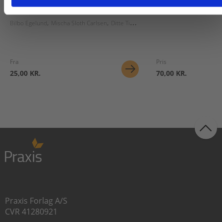
Det til dansk
Fagpakke til i
Bilbo Egelund
Mischa Sloth Carlsen
Ditte Timmermann
Nicolai Rekve Erikse
Fra
Pris
25,00 KR.
70,00 KR.
Praxis Forlag A/S
CVR 41280921