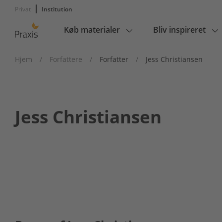
Privat
Institution
Køb materialer
Bliv inspireret
Main
navigation
Hjem
/
Forfattere
/
Forfatter
/
Jess Christiansen
Jess Christiansen