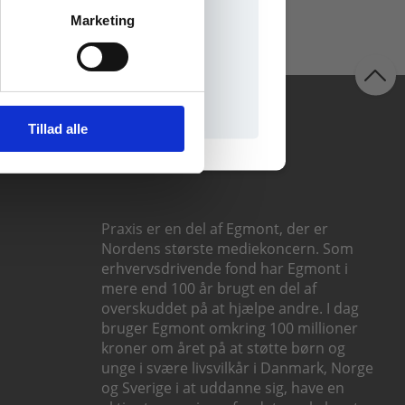
Marketing
il praxisOnline
Følg os
Tillad alle
Praxis er en del af Egmont, der er
Nordens største mediekoncern. Som
erhvervsdrivende fond har Egmont i
mere end 100 år brugt en del af
overskuddet på at hjælpe andre. I dag
bruger Egmont omkring 100 millioner
kroner om året på at støtte børn og
unge i svære livsvilkår i Danmark, Norge
og Sverige i at uddanne sig, have en