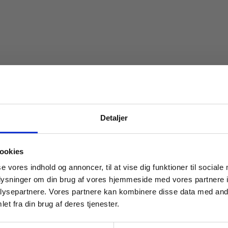
Detaljer
 masterclasses mm.
ookies
Tilgå din
se vores indhold og annoncer, til at vise dig funktioner til sociale
oplysninger om din brug af vores hjemmeside med vores partnere i
ysepartnere. Vores partnere kan kombinere disse data med andr
et fra din brug af deres tjenester.
For institutioner og