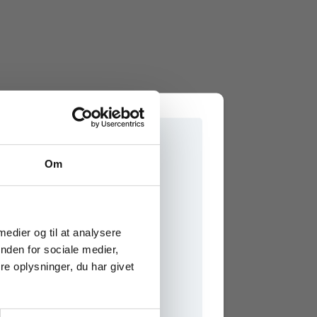
Om
e onlinematerialer
 medier og til at analysere
nden for sociale medier,
e oplysninger, du har givet