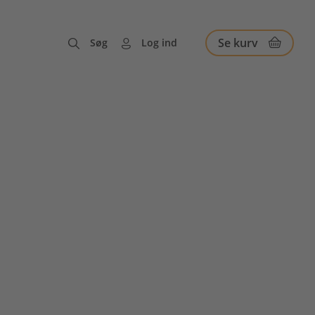
Se kurv
Søg
Log ind