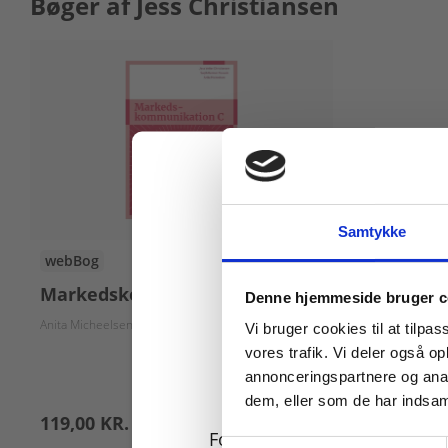
Bøger af Jess Christiansen
Samtykke
webBog
Køb læremidler og find
Markedskommunikation C
Denne hjemmeside bruger c
Anita Micheelsen
Saqib Hussain
Jess Christiansen
Vi bruger cookies til at tilpas
vores trafik. Vi deler også 
annonceringspartnere og anal
dem, eller som de har indsaml
119,00 KR.
For privatkunder og
Samtykkevalg