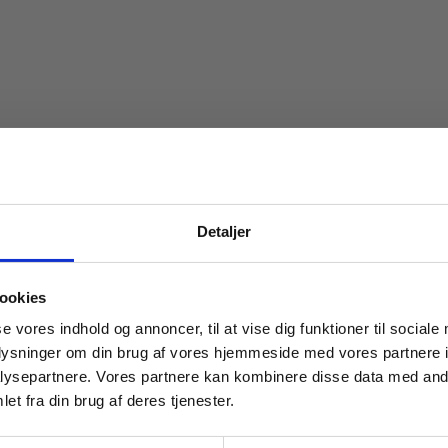
Detaljer
 masterclasses mm.
ookies
Tilgå din
se vores indhold og annoncer, til at vise dig funktioner til sociale
oplysninger om din brug af vores hjemmeside med vores partnere i
ysepartnere. Vores partnere kan kombinere disse data med andr
et fra din brug af deres tjenester.
For institutioner og