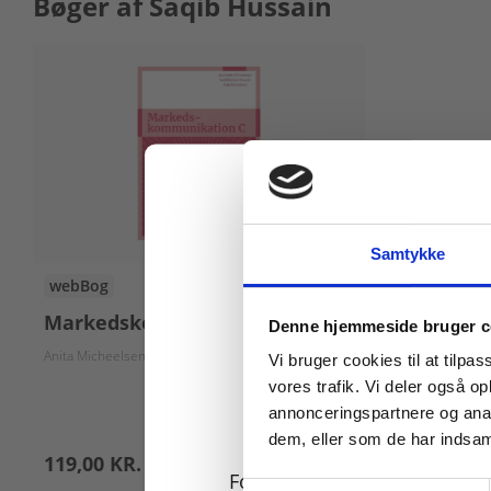
Bøger af Saqib Hussain
Samtykke
webBog
Køb læremidler og find
Markedskommunikation C
Denne hjemmeside bruger c
Anita Micheelsen
Saqib Hussain
Jess Christiansen
Vi bruger cookies til at tilpas
vores trafik. Vi deler også 
annonceringspartnere og anal
dem, eller som de har indsaml
119,00 KR.
For privatkunder og
Samtykkevalg