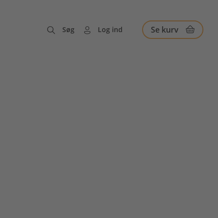
Se kurv
Søg
Log ind