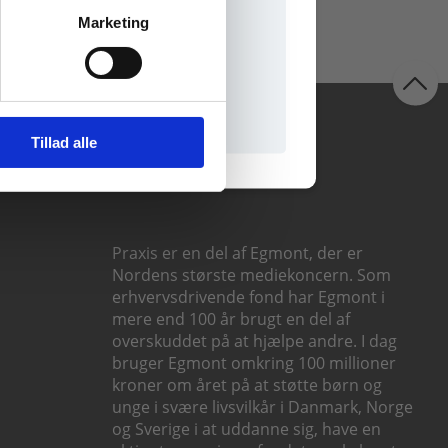
Marketing
il praxisOnline
Følg os
Tillad alle
Praxis er en del af Egmont, der er
Nordens største mediekoncern. Som
erhvervsdrivende fond har Egmont i
mere end 100 år brugt en del af
overskuddet på at hjælpe andre. I dag
bruger Egmont omkring 100 millioner
kroner om året på at støtte børn og
unge i svære livsvilkår i Danmark, Norge
og Sverige i at uddanne sig, have en