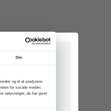
Om
e onlinematerialer
 medier og til at analysere
nden for sociale medier,
e oplysninger, du har givet