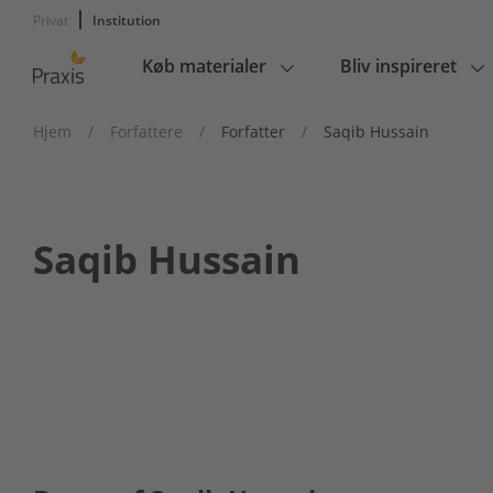
Privat
Institution
Køb materialer
Bliv inspireret
Main
navigation
Hjem
/
Forfattere
/
Forfatter
/
Saqib Hussain
Saqib Hussain