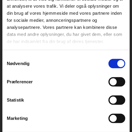
at analysere vores trafik. Vi deler også oplysninger om
din brug af vores hjemmeside med vores partnere inden
For privatkunder og
For institutioner og
for sociale medier, annonceringspartnere og
analysepartnere. Vores partnere kan kombinere disse
studerende. Du får
virksomheder. Du
Praxis Forlag A/S
data med andre oplysninger, du har givet dem, eller som
CVR 41280921
vist priser inkl.
får vist priser ekskl.
de har indsamlet fra din brug af deres tjenester.
moms.
moms.
København
Vognmagergade 7, 5. sal
Samtykkevalg
Privat
Institution
1120 København K
Nødvendig
Odense
Kochsgade 31D
Præferencer
5000 Odense
Rødekro
Statistik
Tilgå dine onlinematerialer
Hærvejen 8
6230 Rødekro
Marketing
Kontakt kundeservice