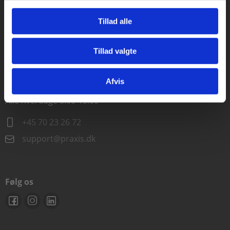
Alle hverdage kl. 10.00-15.00
Tillad alle
+45 70 23 85 87
Tillad valgte
info@praxis.dk
Gå til praxisOnline
Afvis
Kontakt teknisk support
Alle hverdage 8.00-15.00
+45 70 23 26 72
support@praxis.dk
Følg os