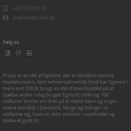
+45 70 23 26 72
support@praxis.dk
Følg os
Praxis er en del af Egmont, der er Nordens største
mediekoncern. Som erhvervsdrivende fond har Egmont i
mere end 100 år brugt en del af overskuddet på at
hjælpe andre. I dag bruger Egmont omkring 100
millioner kroner om året på at støtte børn og unge i
svære livsvilkår i Danmark, Norge og Sverige i at
uddanne sig, have en aktiv stemme i samfundet og
skabe et godt liv.