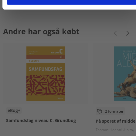
Andre har også købt
eBog+
2 formater
Samfundsfag niveau C, Grundbog
På sporet af midde
Thomas Heebøll-Holm