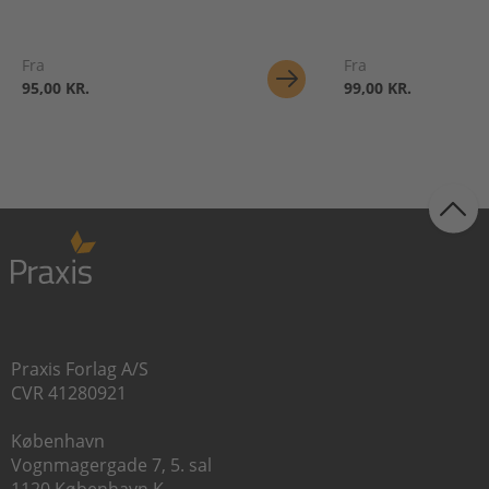
Fra
Fra
95,00 KR.
99,00 KR.
Praxis Forlag A/S
CVR 41280921
København
Vognmagergade 7, 5. sal