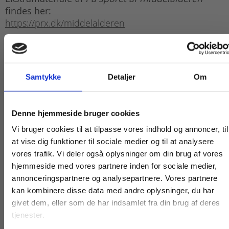
findes her:
https://prx.dk/middelalderen
Her
finder du link til webinar om På sporet af ...
Samtykke
Detaljer
Om
Køb læremidler og find masterclasses mm.
Denne hjemmeside bruger cookies
Fortsæt som:
Vi bruger cookies til at tilpasse vores indhold og annoncer, til
at vise dig funktioner til sociale medier og til at analysere
vores trafik. Vi deler også oplysninger om din brug af vores
Titler i serien
hjemmeside med vores partnere inden for sociale medier,
For privatkunder og
For institutioner og
annonceringspartnere og analysepartnere. Vores partnere
kan kombinere disse data med andre oplysninger, du har
studerende. Du får
virksomheder. Du
givet dem, eller som de har indsamlet fra din brug af deres
vist priser inkl.
får vist priser ekskl.
tjenester.
Forudbestilling
moms.
moms.