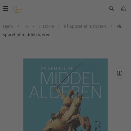
Main
navigation
Hjem
/
HF
/
Historie
/
På sporet af historien
/
På
sporet af middelalderen