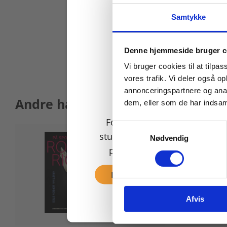
Samtykke
Køb læremidler og find
Denne hjemmeside bruger c
Vi bruger cookies til at tilpas
vores trafik. Vi deler også 
annonceringspartnere og anal
Andre har også købt
dem, eller som de har indsaml
For privatkunder og
Samtykkevalg
studerende. Du får vist
Nødvendig
priser inkl. moms.
Fortsæt som privat
Afvis