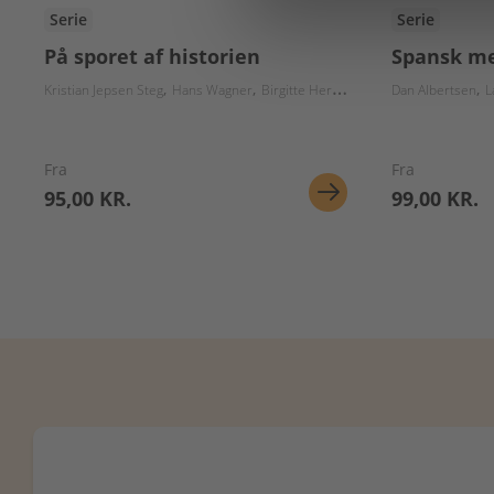
Serie
Serie
På sporet af historien
Spansk me
Kristian Jepsen Steg
Hans Wagner
Birgitte Herløv
Lars Christiansen
Dan Albertsen
Nik
L
Fra
Fra
95,00 KR.
99,00 KR.