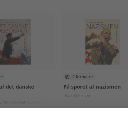
er
2 formater
af det danske
På sporet af nazismen
i
Jakob Buhl Jensen
n
Nikolaj Lerbæk Pedersen
Fra
95,00 KR.