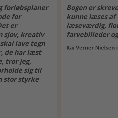
g forløbsplaner
Bogen er skreve
nde for
kunne læses af 
Det er
læseværdig, fl
n sjov, kreativ
farvebilleder og
skal lave tegn
Kai Verner Nielsen 
, de har læst
 tror jeg,
rholde sig til
n stor styrke