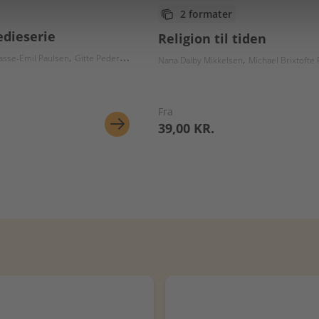
2 formater
dieserie
Religion til tiden
olaj Lerbæk Pedersen
asse-Emil Paulsen
Gitte Pedersen
Jakob Buhl Jensen
Thomas Heebøll-Holm
Mathias Strand
Nana Dalby Mikkelsen
Michael Brixtofte
Fra
39,00 KR.