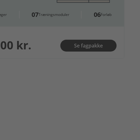
07
06
øger
Træningsmoduler
Forløb
00 kr.
Se fagpakke