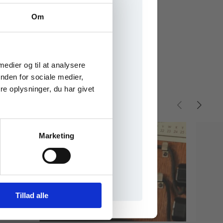
Om
e onlinematerialer
 medier og til at analysere
nden for sociale medier,
e oplysninger, du har givet
Marketing
il praxisOnline
Tillad alle