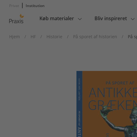
Privat
Institution
Køb materialer
Bliv inspireret
Main
navigation
Hjem
/
HF
/
Historie
/
På sporet af historien
/
På s