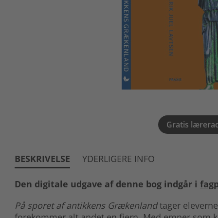
Gratis lærera
BESKRIVELSE
YDERLIGERE INFO
Den digitale udgave af denne bog indgår i
fagp
På sporet af antikkens Grækenland
tager eleverne 
forekommer alt andet en fjern. Med emner som køn