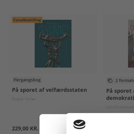
Forudbestilling
Flergangsbog
2 format
På sporet af velfærdsstaten
På sporet 
demokrat
Birgitte Herløv
Lars Christianse
Fra
229,00 KR.
99,00 KR.