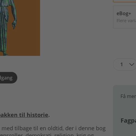
eBog+
Flere var
1
dgang
Få mer
akken til historie
.
Fagpa
med tilbage til en oldtid, der i denne bog
sroller, demokrati, religion, krig og