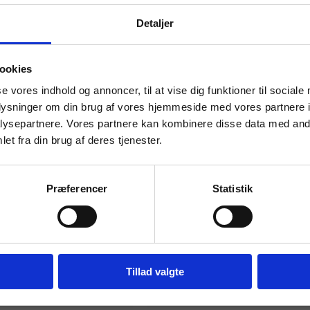
Detaljer
 masterclasses mm.
ookies
Tilgå din
se vores indhold og annoncer, til at vise dig funktioner til sociale
oplysninger om din brug af vores hjemmeside med vores partnere i
ysepartnere. Vores partnere kan kombinere disse data med andr
et fra din brug af deres tjenester.
For institutioner og
virksomheder. Du får
Præferencer
Statistik
vist priser ekskl. moms.
Fortsæt som institution
Gå t
Tillad valgte