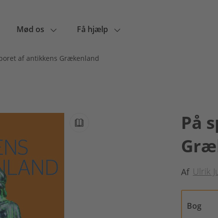
Mød os
Få hjælp
poret af antikkens Grækenland
På s
Græ
Ulrik 
Af
Bog