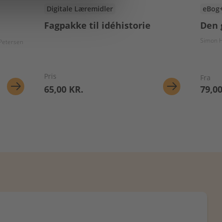
Digitale Læremidler
eBog
Fagpakke til idéhistorie
Den 
Ulrik Juel Lavtsen
Simon 
 Petersen
Pris
Fra
65,00 KR.
79,00