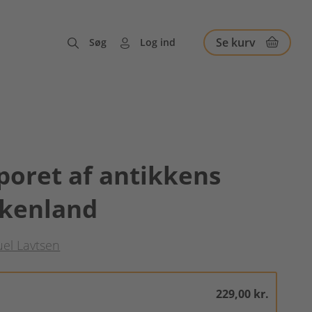
Se kurv
Søg
Log ind
poret af antikkens
kenland
Juel Lavtsen
229,00 kr.