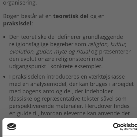
organisering.
Bogen består af en
teoretisk del
og en
praksisdel
:
Den teoretiske del definerer grundlæggende
religionsfaglige begreber som
religion, kultur,
evolution, guder, myte og ritual
og præsenterer
den evolutionære religionsteori med
udgangspunkt i konkrete eksempler.
I praksisdelen introduceres en værktøjskasse
med en analysemodel, der kan bruges i arbejdet
med bogens antologidel, der indeholder
klassiske og repræsentative tekster såvel som
perspektiverende materialer. Herudover findes
en guide til, hvordan eleverne kan anvende det
evolutionære perspektiv i større skriftlige
opgaver med afsæt i konkrete cases.