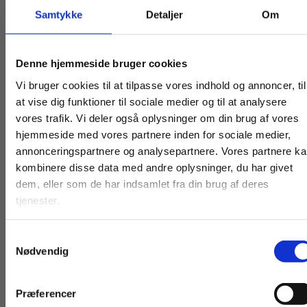
Religion til tiden - et evolutionært perspektiv
er en
Samtykke
Detaljer
Om
religionshistorisk temabog til
religionsundervisning på C- og B-niveau målrettet
STX og HF.
Køb læremidler og find masterclasses mm.
Denne hjemmeside bruger cookies
Fortsæt som:
Vi bruger cookies til at tilpasse vores indhold og annoncer, til
at vise dig funktioner til sociale medier og til at analysere
vores trafik. Vi deler også oplysninger om din brug af vores
hjemmeside med vores partnere inden for sociale medier,
For privatkunder og
For institutioner og
annonceringspartnere og analysepartnere. Vores partnere k
kombinere disse data med andre oplysninger, du har givet
studerende. Du får
virksomheder. Du
dem, eller som de har indsamlet fra din brug af deres
vist priser inkl.
får vist priser ekskl.
tjenester.
moms.
moms.
Andre har også købt
Samtykkevalg
Privat
Institution
Nødvendig
Præferencer