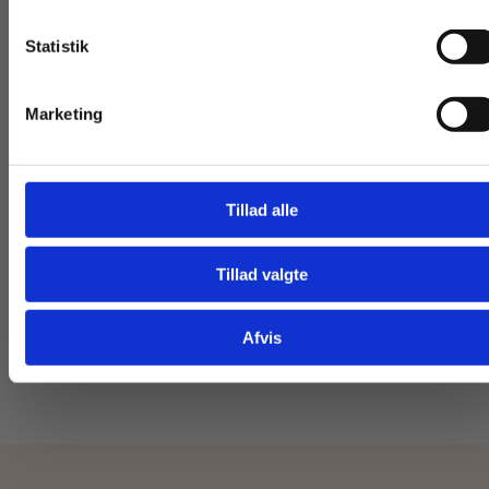
Statistik
Tilgå dine onlinematerialer
Marketing
Digitale Læremidle
3 formater
Fagpakke til
Stavning 1b
naturvidenska
Tillad alle
Kamilla Hjordt Juul
Nanna Ebbesen
grundforløb
Tillad valgte
Gå til praxisOnline
Pris
Fra
44,00 KR.
35,00 KR.
Afvis