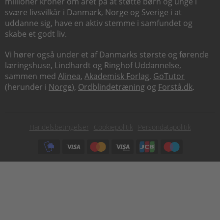
millioner kroner om året på at støtte børn og unge i
svære livsvilkår i Danmark, Norge og Sverige i at
uddanne sig, have en aktiv stemme i samfundet og
skabe et godt liv.
Vi hører også under et af Danmarks største og førende
læringshuse,
Lindhardt og Ringhof Uddannelse
,
sammen med
Alinea
,
Akademisk Forlag
,
GoTutor
(herunder i
Norge
),
Ordblindetræning
og
Forstå.dk
.
Subfooter
Handelsbetingelser
Cookiepolitik
Persondatapolitik
menu
Subfooter
payment
options