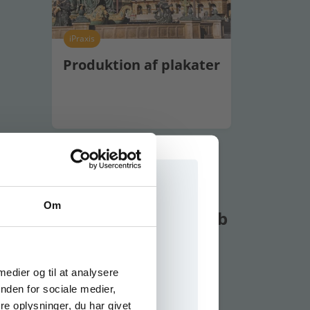
iPraxis
Produktion af plakater
ANVEND
Om
1 undervisningforløb
om produktion af plakater
e onlinematerialer
 medier og til at analysere
nden for sociale medier,
e oplysninger, du har givet