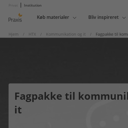
Privat
Institution
Køb materialer
Bliv inspireret
Main
navigation
Hjem
/
HTX
/
Kommunikation og it
/
Fagpakke til kom
Fagpakke til kommuni
it