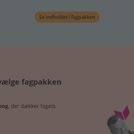
Se indholdet i fagpakken
 vælge fagpakken
bog
, der dækker fagets