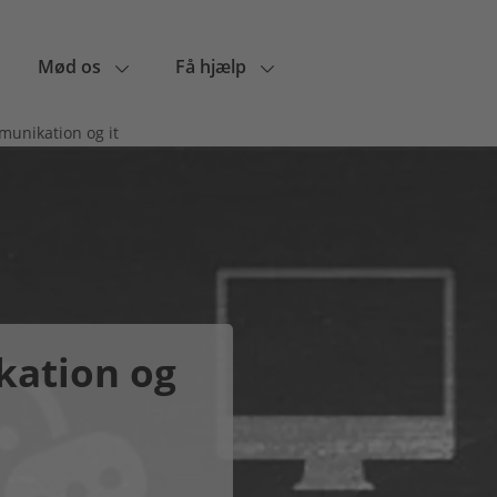
Mød os
Få hjælp
munikation og it
kation og