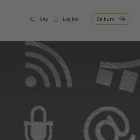
Se kurv
Søg
Log ind