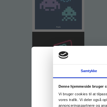
Samtykke
Køb læremidler og find
Denne hjemmeside bruger c
Vi bruger cookies til at tilpas
vores trafik. Vi deler også 
annonceringspartnere og anal