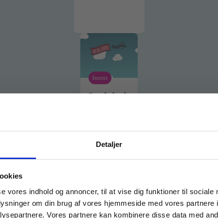
boost
Budskab
Detaljer
 masterclasses mm.
ookies
boost
Tilgå din
se vores indhold og annoncer, til at vise dig funktioner til sociale
oplysninger om din brug af vores hjemmeside med vores partnere i
Afsender
ysepartnere. Vores partnere kan kombinere disse data med andr