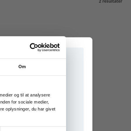
2 resultater
Om
e onlinematerialer
 medier og til at analysere
nden for sociale medier,
e oplysninger, du har givet