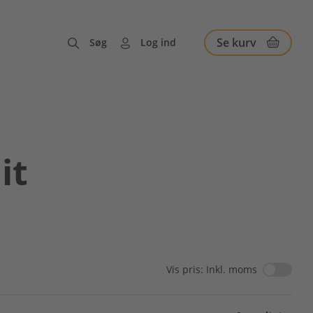
Se kurv
Søg
Log ind
it
Vis pris: Inkl. moms