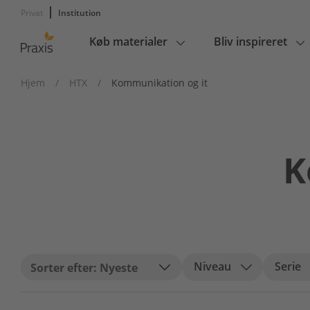
Privat
Institution
Køb materialer
Bliv inspireret
Main
navigation
Hjem
/
HTX
/
Kommunikation og it
K
Niveau
Serie
Nyeste