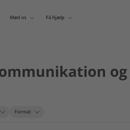
Mød os
Få hjælp
ommunikation og 
Format