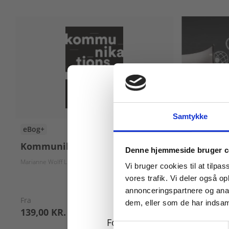
Samtykke
eBog+
Digitale Læ
Kommunikationsmodeller
Fagpakke
Køb læremidler og find
Denne hjemmeside bruger c
it
Marianne Wolff Lundholdt
Per Krogh Hansen
Vi bruger cookies til at tilpas
vores trafik. Vi deler også 
annonceringspartnere og anal
Pris
Fra
dem, eller som de har indsaml
139,00 KR.
60,00 KR.
For privatkunder og
Samtykkevalg