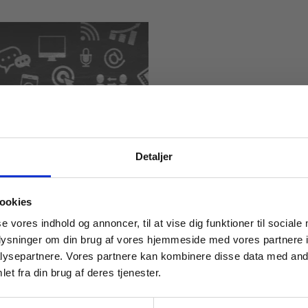
Detaljer
remidler
 til kommunikation og
 masterclasses mm.
ookies
Tilgå din
se vores indhold og annoncer, til at vise dig funktioner til sociale
oplysninger om din brug af vores hjemmeside med vores partnere i
ysepartnere. Vores partnere kan kombinere disse data med andr
et fra din brug af deres tjenester.
For institutioner og