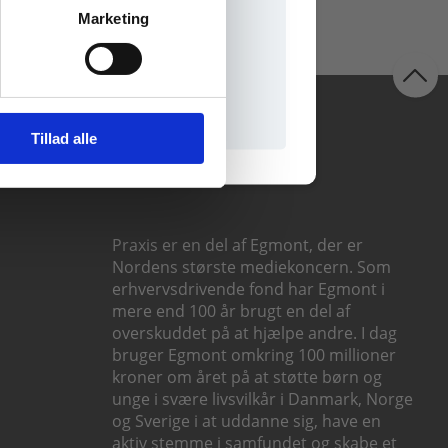
Marketing
il praxisOnline
Følg os
Tillad alle
Praxis er en del af Egmont, der er
Nordens største mediekoncern. Som
erhvervsdrivende fond har Egmont i
mere end 100 år brugt en del af
overskuddet på at hjælpe andre. I dag
bruger Egmont omkring 100 millioner
kroner om året på at støtte børn og
unge i svære livsvilkår i Danmark, Norge
og Sverige i at uddanne sig, have en
aktiv stemme i samfundet og skabe et