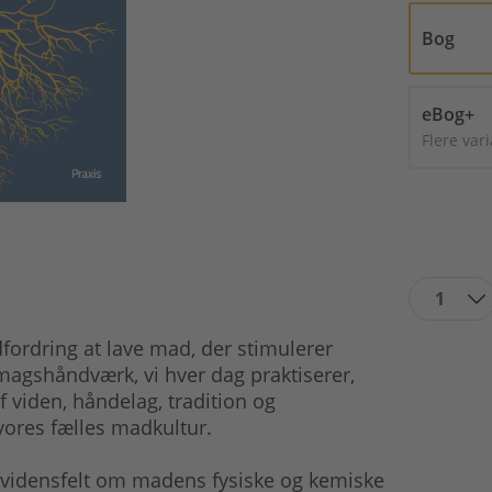
Bog
eBog+
Flere var
1
dfordring at lave mad, der stimulerer
magshåndværk, vi hver dag praktiserer,
viden, håndelag, tradition og
vores fælles madkultur.
 vidensfelt om madens fysiske og kemiske