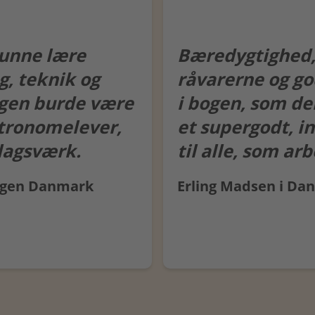
 kunne lære
Bæredygtighed,
g, teknik og
råvarerne og go
ogen burde være
i bogen, som de
stronomelever,
et supergodt, i
lagsværk.
til alle, som a
ingen Danmark
Erling Madsen i Da