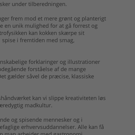
 sker under tilberedningen.
inger frem mod et mere grønt og planterigt
 en unik mulighed for at gå forrest og
strofysikken kan kokken skærpe sit
l spise i fremtiden med smag,
skabelige forklaringer og illustrationer
ybdegående forståelse af de mange
t gælder såvel de præcise, klassiske
håndværket kan vi slippe kreativiteten løs
bæredygtig madkultur.
vende og spisende mennesker og i
efaglige erhvervsuddannelser. Alle kan få
nten man arbejder med gastronomi