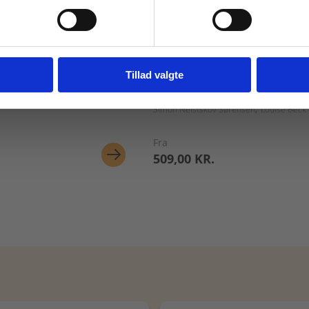
vist priser ekskl. moms.
Fortsæt som institution
Gå t
er
2 formater
d og catering
Gastrofysik og
Tillad valgte
smagshåndværk
n
Simon Neistskov Sørensen
Louise Beck 
Fra
509,00 KR.