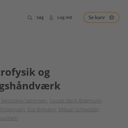
Se kurv
Søg
Log ind
rofysik og
gshåndværk
 Neistskov Sørensen
Louise Beck Brønnum
hristensen
Eva Rymann
Mikael Schneider
ouritsen