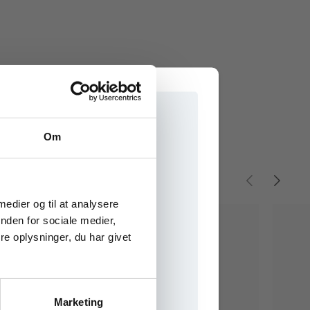
Om
e onlinematerialer
 medier og til at analysere
nden for sociale medier,
e oplysninger, du har givet
Marketing