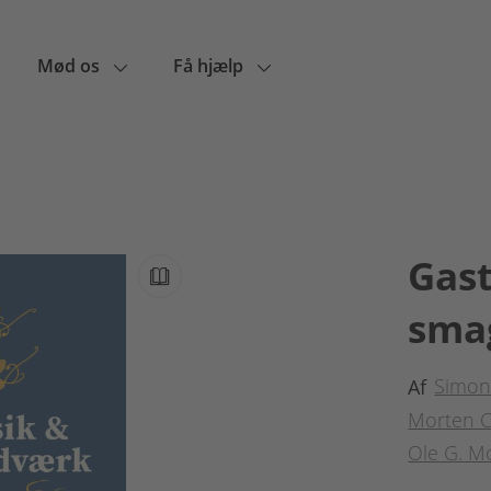
Mød os
Få hjælp
Gast
sma
Simon
Af
Morten C
Ole G. M