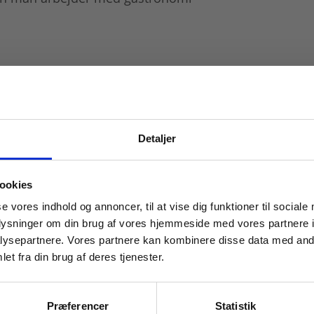
Detaljer
 masterclasses mm.
ookies
Tilgå din
se vores indhold og annoncer, til at vise dig funktioner til sociale
oplysninger om din brug af vores hjemmeside med vores partnere i
ysepartnere. Vores partnere kan kombinere disse data med andr
et fra din brug af deres tjenester.
For institutioner og
virksomheder. Du får
Præferencer
Statistik