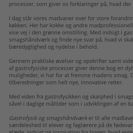
processer, som giver os forklaringer på, hvad der
I dag står vores madvaner over for store forandr
køkken. Her har kokke og andre madprofessionelle
vise vej i den grønne omstilling. Med indsigt i ga
smagshåndværk og finde nye svar på, hvad vi ska
bæredygtighed og nydelse i behold.
Gennem praktiske øvelser og opskrifter samt viden
af gastrofysiske processer giver denne bog en d
muligheder, vi har for at fremme madens smag. De
tilberedninger som helt nye, innovative retter.
Med viden fra gastrofysikken og skarphed i smags
såvel i daglige måltider som i udviklingen af en 
Gastrofysik og smagshåndværk
er til alle madla
særdeleshed til elever og faglærere på de fødevar
glæde, indsigt og inspiration fra bogen, hvad e