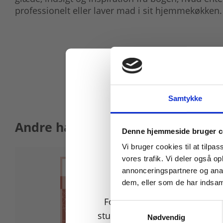
professionelt eller laver mad i sit hjemmekøkken.
Samtykke
Andre har også købt
Køb læremidler og find
Denne hjemmeside bruger c
Vi bruger cookies til at tilpas
vores trafik. Vi deler også 
annonceringspartnere og anal
dem, eller som de har indsaml
For privatkunder og
Samtykkevalg
studerende. Du får vist
Nødvendig