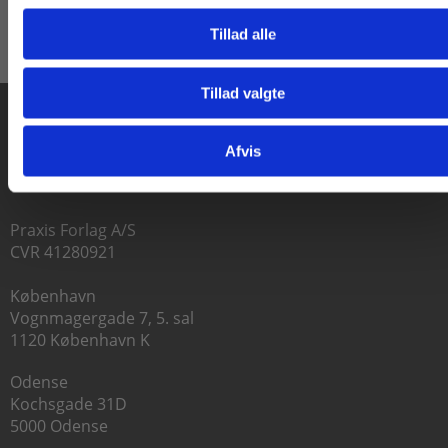
Tillad alle
Tillad valgte
Gå til praxisOnline
Afvis
Praxis Forlag A/S
CVR 41280921
København
Vognmagergade 7, 5. sal
1120 København K
Odense
Kochsgade 31D
5000 Odense