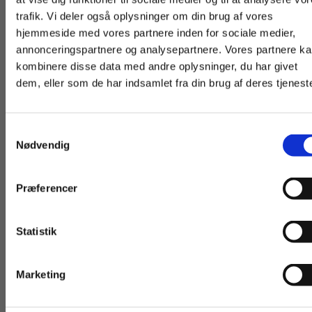
trafik. Vi deler også oplysninger om din brug af vores
hjemmeside med vores partnere inden for sociale medier,
For privatkunder og
For institutioner og
annonceringspartnere og analysepartnere. Vores partnere k
studerende. Du får
virksomheder. Du
kombinere disse data med andre oplysninger, du har givet
dem, eller som de har indsamlet fra din brug af deres tjeneste
vist priser inkl.
får vist priser ekskl.
moms.
moms.
Samtykkevalg
Privat
Institution
Nødvendig
Digitale Læremidle
2 formater
Præferencer
Fagpakke til i
På sporet af middelalderen
Thomas Heebøll-Holm
Kristian Jepsen Steg
Statistik
Tilgå dine onlinematerialer
Marketing
Pris
Fra
99,00 KR.
65,00 KR.