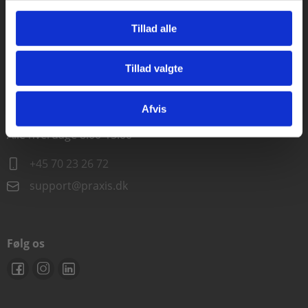
Alle hverdage kl. 10.00-15.00
Tillad alle
+45 70 23 85 87
Tillad valgte
info@praxis.dk
Gå til praxisOnline
Afvis
Kontakt teknisk support
Alle hverdage 8.00-15.00
+45 70 23 26 72
support@praxis.dk
Følg os