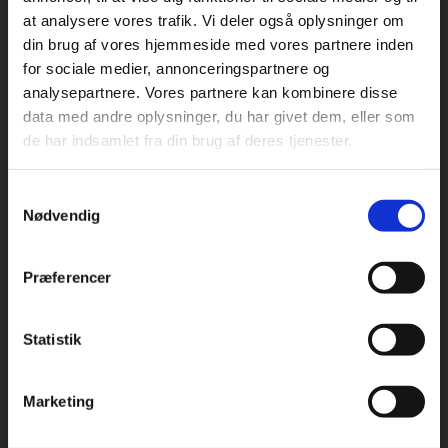
at analysere vores trafik. Vi deler også oplysninger om
din brug af vores hjemmeside med vores partnere inden
For privatkunder og
For institutioner og
for sociale medier, annonceringspartnere og
analysepartnere. Vores partnere kan kombinere disse
studerende. Du får
virksomheder. Du
Praxis Forlag A/S
data med andre oplysninger, du har givet dem, eller som
CVR 41280921
vist priser inkl.
får vist priser ekskl.
de har indsamlet fra din brug af deres tjenester.
moms.
moms.
København
Vognmagergade 7, 5. sal
Samtykkevalg
Privat
Institution
1120 København K
Nødvendig
Odense
Kochsgade 31D
Præferencer
5000 Odense
Rødekro
Statistik
Tilgå dine onlinematerialer
Hærvejen 8
6230 Rødekro
Marketing
Kontakt kundeservice