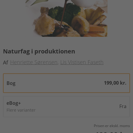
Naturfag i produktionen
Henriette Sørensen
Lis Vistisen Faseth
Af
199,00 kr.
Bog
eBog+
Fra
Flere varianter
Prisen er ekskl. moms