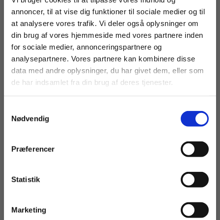
Kildeangivelser
annoncer, til at vise dig funktioner til sociale medier og til
at analysere vores trafik. Vi deler også oplysninger om
Stikord
din brug af vores hjemmeside med vores partnere inden
Forord
For privatkunder og
For institutioner og
for sociale medier, annonceringspartnere og
analysepartnere. Vores partnere kan kombinere disse
studerende. Du får
virksomheder. Du
data med andre oplysninger, du har givet dem, eller som
Fagets forord
vist priser inkl.
får vist priser ekskl.
de har indsamlet fra din brug af deres tjenester.
moms.
moms.
Det er med stor fornøjelse, at vi kan præsentere
undervisningsmateriale til ”Naturfag i
Samtykkevalg
Privat
Institution
produktionen” i hovedforløbet på
Nødvendig
gastronomuddannelsen.
Præferencer
Det faglige Udvalg for Gastronomuddannelsen
står som garant for materialets indhold, og
følgende skoler har været inddraget i
Statistik
Tilgå dine onlinematerialer
udviklingsarbejdet: Food College Aalborg, Teknisk
skole Silkeborg samt Hotel- og Restaurantskolen i
Marketing
København.