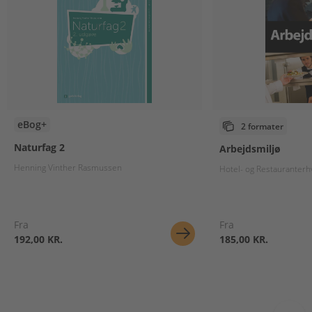
eBog+
2 formater
Naturfag 2
Arbejdsmiljø
Henning Vinther Rasmussen
Hotel- og Restauranterh
Fra
Fra
192,00 KR.
185,00 KR.