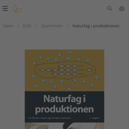
Main
navigation
Hjem
/
EUD
/
Gastronom
/
Naturfag i produktionen