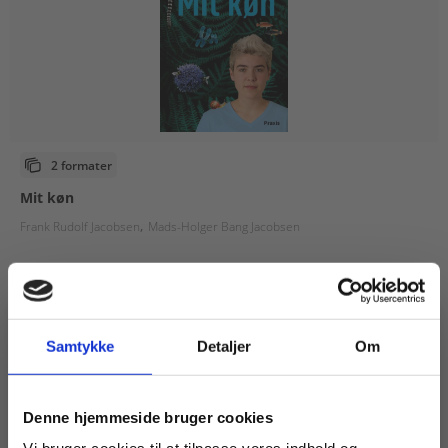
2 formater
Mit køn
Frank Rudolf Jacobsen
Mads-Holger Bang Jacobsen
Fra
75,00 KR.
Samtykke
Detaljer
Om
Køb læremidler og find masterclasses mm.
Denne hjemmeside bruger cookies
Fortsæt som: