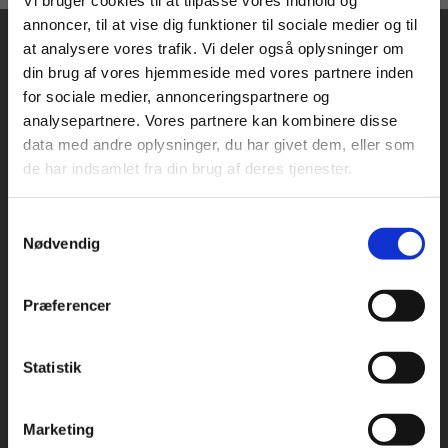
Vi bruger cookies til at tilpasse vores indhold og
annoncer, til at vise dig funktioner til sociale medier og til
at analysere vores trafik. Vi deler også oplysninger om
din brug af vores hjemmeside med vores partnere inden
For privatkunder og
For institutioner og
for sociale medier, annonceringspartnere og
analysepartnere. Vores partnere kan kombinere disse
studerende. Du får
virksomheder. Du
data med andre oplysninger, du har givet dem, eller som
vist priser inkl.
får vist priser ekskl.
Praxis Forlag A/S
de har indsamlet fra din brug af deres tjenester.
CVR 41280921
moms.
moms.
København
Samtykkevalg
Privat
Institution
Vognmagergade 7, 5. sal
Nødvendig
1120 København K
Præferencer
Odense
Kochsgade 31D
5000 Odense
Statistik
Tilgå dine onlinematerialer
Rødekro
Hærvejen 8
Marketing
6230 Rødekro