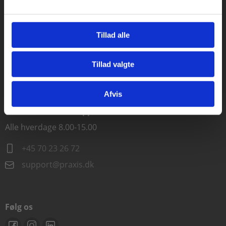
Kontakt kundeservice
Tillad alle
Alle hverdage kl. 10.00-15.00
+45 70 23 85 87
Tillad valgte
Gå til praxisOnline
info@praxis.dk
Afvis
Kontakt teknisk support
Alle hverdage 8.00-15.00
+45 70 23 26 72
support@praxis.dk
Følg os