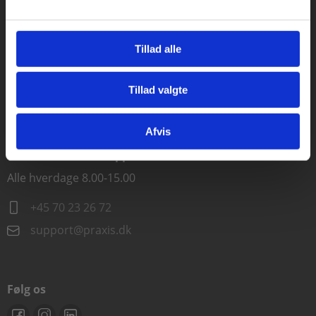
Kontakt kundeservice
Tillad alle
Alle hverdage kl. 10.00-15.00
+45 70 23 85 87
Tillad valgte
Gå til praxisOnline
info@praxis.dk
Afvis
Kontakt teknisk support
Alle hverdage 8.00-15.00
+45 70 23 26 72
support@praxis.dk
Følg os