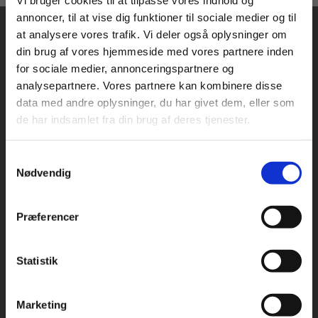
Vi bruger cookies til at tilpasse vores indhold og
annoncer, til at vise dig funktioner til sociale medier og til
at analysere vores trafik. Vi deler også oplysninger om
din brug af vores hjemmeside med vores partnere inden
For privatkunder og
For institutioner og
for sociale medier, annonceringspartnere og
analysepartnere. Vores partnere kan kombinere disse
studerende. Du får
virksomheder. Du
data med andre oplysninger, du har givet dem, eller som
vist priser inkl.
får vist priser ekskl.
Praxis Forlag A/S
de har indsamlet fra din brug af deres tjenester.
CVR 41280921
moms.
moms.
København
Samtykkevalg
Privat
Institution
Vognmagergade 7, 5. sal
Nødvendig
1120 København K
Præferencer
Odense
Kochsgade 31D
5000 Odense
Statistik
Tilgå dine onlinematerialer
Rødekro
Hærvejen 8
Marketing
6230 Rødekro