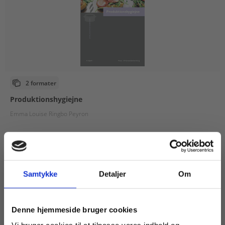
2 formater
Produktionshygiejne
Emma Louise Ringbo Peyron
Fra
99,00 KR.
Samtykke
Detaljer
Om
Køb læremidler og find masterclasses mm.
Denne hjemmeside bruger cookies
Fortsæt som: